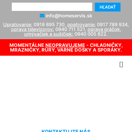
HĽADAŤ
info@homeservis.sk
Upratovanie:
0918 895 730
,
opatrovanie:
0917 789 934
,
oprava televízorov:
0940 711 521
,
oprava práčok,
umývačiek a sušičiek:
0940 005 822
.
MOMENTÁLNE
NEOPRAVUJEME
- CHLADNIČKY,
MRAZNIČKY, RÚRY, VARNÉ DOSKY A SPORÁKY.
Opravár plynových kotlov
Vrakuňa
KONTAKTUJTE NÁS