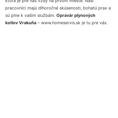
ktorá je pre nás vždy na prvom mieste. Naši
pracovníci majú dlhoročné skúsenosti, bohatú prax a
sú plne k vašim službám.
Opravár plynových
kotlov Vrakuňa
– www.homeservis.sk je tu pre vás.