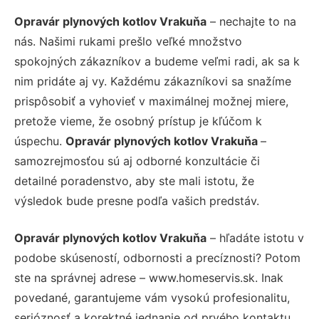
Opravár plynových kotlov Vrakuňa
– nechajte to na
nás. Našimi rukami prešlo veľké množstvo
spokojných zákazníkov a budeme veľmi radi, ak sa k
nim pridáte aj vy. Každému zákazníkovi sa snažíme
prispôsobiť a vyhovieť v maximálnej možnej miere,
pretože vieme, že osobný prístup je kľúčom k
úspechu.
Opravár plynových kotlov Vrakuňa
–
samozrejmosťou sú aj odborné konzultácie či
detailné poradenstvo, aby ste mali istotu, že
výsledok bude presne podľa vašich predstáv.
Opravár plynových kotlov Vrakuňa
– hľadáte istotu v
podobe skúseností, odbornosti a precíznosti? Potom
ste na správnej adrese – www.homeservis.sk. Inak
povedané, garantujeme vám vysokú profesionalitu,
serióznosť a korektné jednanie od prvého kontaktu