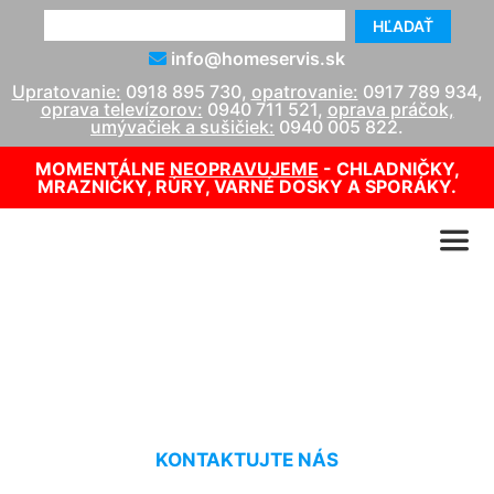
HĽADAŤ
info@homeservis.sk
Upratovanie:
0918 895 730
,
opatrovanie:
0917 789 934
,
oprava televízorov:
0940 711 521
,
oprava práčok,
umývačiek a sušičiek:
0940 005 822
.
MOMENTÁLNE
NEOPRAVUJEME
- CHLADNIČKY,
MRAZNIČKY, RÚRY, VARNÉ DOSKY A SPORÁKY.
Opravár TV Kramáre
KONTAKTUJTE NÁS