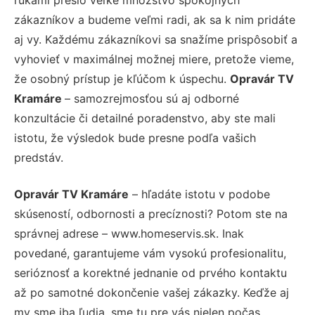
zákazníkov a budeme veľmi radi, ak sa k nim pridáte
aj vy. Každému zákazníkovi sa snažíme prispôsobiť a
vyhovieť v maximálnej možnej miere, pretože vieme,
že osobný prístup je kľúčom k úspechu.
Opravár TV
Kramáre
– samozrejmosťou sú aj odborné
konzultácie či detailné poradenstvo, aby ste mali
istotu, že výsledok bude presne podľa vašich
predstáv.
Opravár TV Kramáre
– hľadáte istotu v podobe
skúseností, odbornosti a precíznosti? Potom ste na
správnej adrese – www.homeservis.sk. Inak
povedané, garantujeme vám vysokú profesionalitu,
serióznosť a korektné jednanie od prvého kontaktu
až po samotné dokončenie vašej zákazky. Keďže aj
my sme iba ľudia, sme tu pre vás nielen počas