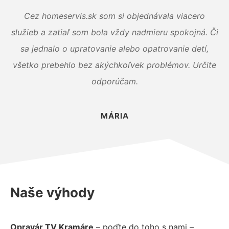
Cez homeservis.sk som si objednávala viacero
služieb a zatiaľ som bola vždy nadmieru spokojná. Či
sa jednalo o upratovanie alebo opatrovanie detí,
všetko prebehlo bez akýchkoľvek problémov. Určite
odporúčam.
MÁRIA
Naše výhody
Opravár TV Kramáre
– poďte do toho s nami –