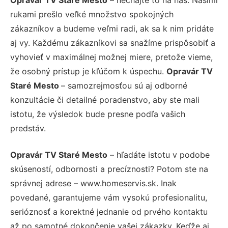
rukami prešlo veľké množstvo spokojných
zákazníkov a budeme veľmi radi, ak sa k nim pridáte
aj vy. Každému zákazníkovi sa snažíme prispôsobiť a
vyhovieť v maximálnej možnej miere, pretože vieme,
že osobný prístup je kľúčom k úspechu.
Opravár TV
Staré Mesto
– samozrejmosťou sú aj odborné
konzultácie či detailné poradenstvo, aby ste mali
istotu, že výsledok bude presne podľa vašich
predstáv.
Opravár TV Staré Mesto
– hľadáte istotu v podobe
skúseností, odbornosti a precíznosti? Potom ste na
správnej adrese – www.homeservis.sk. Inak
povedané, garantujeme vám vysokú profesionalitu,
serióznosť a korektné jednanie od prvého kontaktu
až po samotné dokončenie vašej zákazky. Keďže aj