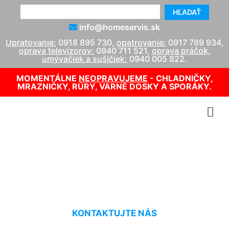
HĽADAŤ
info@homeservis.sk
Upratovanie:
0918 895 730
,
opatrovanie:
0917 789 934
,
oprava televízorov:
0940 711 521
,
oprava práčok,
umývačiek a sušičiek:
0940 005 822
.
MOMENTÁLNE
NEOPRAVUJEME
- CHLADNIČKY,
MRAZNIČKY, RÚRY, VARNÉ DOSKY A SPORÁKY.
Opravár TV Staré Mesto
KONTAKTUJTE NÁS