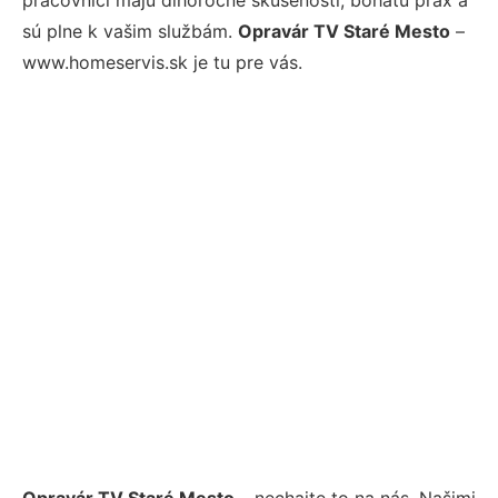
sú plne k vašim službám.
Opravár TV Staré Mesto
–
www.homeservis.sk je tu pre vás.
Opravár TV Staré Mesto
– nechajte to na nás. Našimi