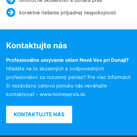
korektné riešenie prípadnej nespokojnosti
Kontaktujte nás
Profesionálne umývanie okien Nová Ves pri Dunaji?
Hľadáte na to skúsených a zodpovedných
profesionálov za rozumný peniaz? Pre viac informácií
či nezáväznú cenovú ponuku nás neváhajte
kontaktovať – www.homeservis.sk.
KONTAKTUJTE NÁS