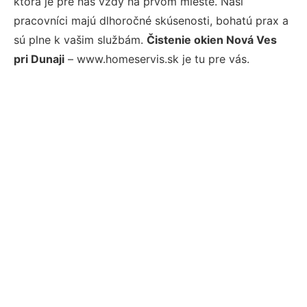
ktorá je pre nás vždy na prvom mieste. Naši
pracovníci majú dlhoročné skúsenosti, bohatú prax a
sú plne k vašim službám.
Čistenie okien Nová Ves
pri Dunaji
– www.homeservis.sk je tu pre vás.