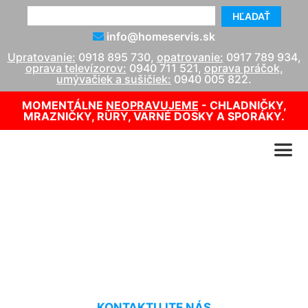
HĽADAŤ
info@homeservis.sk
Upratovanie:
0918 895 730
,
opatrovanie:
0917 789 934
,
oprava televízorov:
0940 711 521
,
oprava práčok,
umývačiek a sušičiek:
0940 005 822
.
MOMENTÁLNE
NEOPRAVUJEME
- CHLADNIČKY,
MRAZNIČKY, RÚRY, VARNÉ DOSKY A SPORÁKY.
Čistenie okien Nová Ves pri
Dunaji
KONTAKTUJTE NÁS