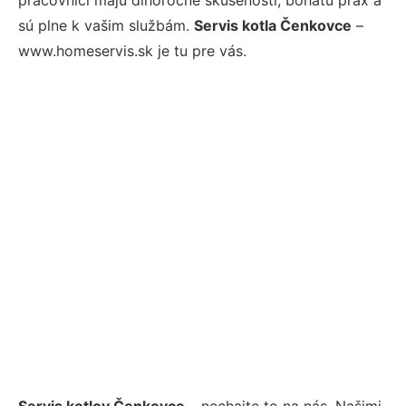
sú plne k vašim službám.
Servis kotla Čenkovce
–
www.homeservis.sk je tu pre vás.
Servis kotlov Čenkovce
– nechajte to na nás. Našimi