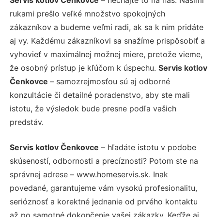
rukami prešlo veľké množstvo spokojných
zákazníkov a budeme veľmi radi, ak sa k nim pridáte
aj vy. Každému zákazníkovi sa snažíme prispôsobiť a
vyhovieť v maximálnej možnej miere, pretože vieme,
že osobný prístup je kľúčom k úspechu.
Servis kotlov
Čenkovce
– samozrejmosťou sú aj odborné
konzultácie či detailné poradenstvo, aby ste mali
istotu, že výsledok bude presne podľa vašich
predstáv.
Servis kotlov Čenkovce
– hľadáte istotu v podobe
skúseností, odbornosti a precíznosti? Potom ste na
správnej adrese – www.homeservis.sk. Inak
povedané, garantujeme vám vysokú profesionalitu,
serióznosť a korektné jednanie od prvého kontaktu
až po samotné dokončenie vašej zákazky. Keďže aj