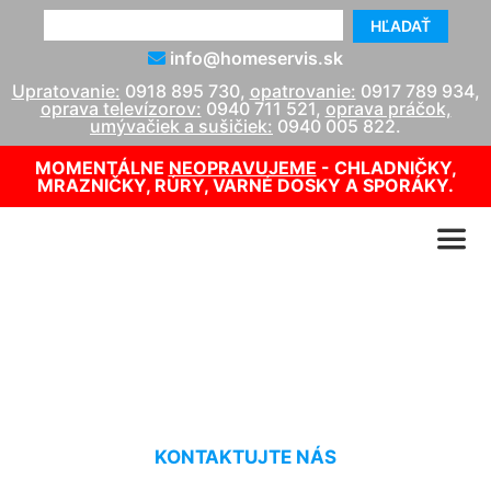
HĽADAŤ
info@homeservis.sk
Upratovanie:
0918 895 730
,
opatrovanie:
0917 789 934
,
oprava televízorov:
0940 711 521
,
oprava práčok,
umývačiek a sušičiek:
0940 005 822
.
MOMENTÁLNE
NEOPRAVUJEME
- CHLADNIČKY,
MRAZNIČKY, RÚRY, VARNÉ DOSKY A SPORÁKY.
Servis kotla Čenkovce
KONTAKTUJTE NÁS