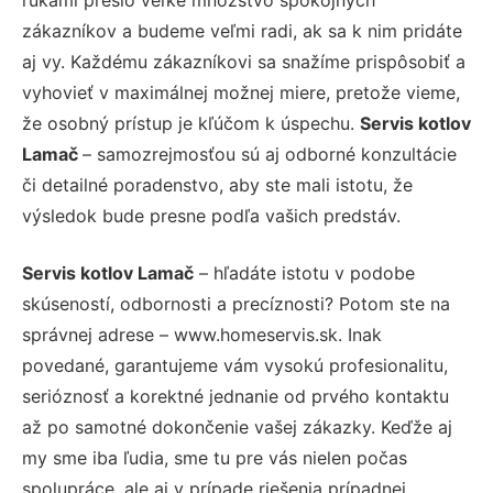
zákazníkov a budeme veľmi radi, ak sa k nim pridáte
aj vy. Každému zákazníkovi sa snažíme prispôsobiť a
vyhovieť v maximálnej možnej miere, pretože vieme,
že osobný prístup je kľúčom k úspechu.
Servis kotlov
Lamač
– samozrejmosťou sú aj odborné konzultácie
či detailné poradenstvo, aby ste mali istotu, že
výsledok bude presne podľa vašich predstáv.
Servis kotlov Lamač
– hľadáte istotu v podobe
skúseností, odbornosti a precíznosti? Potom ste na
správnej adrese – www.homeservis.sk. Inak
povedané, garantujeme vám vysokú profesionalitu,
serióznosť a korektné jednanie od prvého kontaktu
až po samotné dokončenie vašej zákazky. Keďže aj
my sme iba ľudia, sme tu pre vás nielen počas
spolupráce, ale aj v prípade riešenia prípadnej