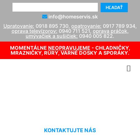
HĽADAŤ
info@homeservis.sk
Upratovanie:
0918 895 730
,
opatrovanie:
0917 789 934
,
oprava televízorov:
0940 711 521
,
oprava práčok,
umývačiek a sušičiek:
0940 005 822
.
MOMENTÁLNE
NEOPRAVUJEME
- CHLADNIČKY,
MRAZNIČKY, RÚRY, VARNÉ DOSKY A SPORÁKY.
Servis kotla Lamač
KONTAKTUJTE NÁS