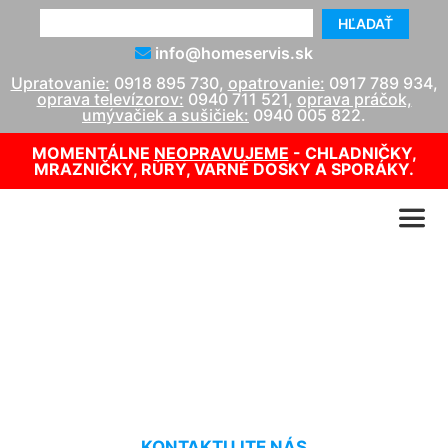
HĽADAŤ
info@homeservis.sk
Upratovanie:
0918 895 730
,
opatrovanie:
0917 789 934
,
oprava televízorov:
0940 711 521
,
oprava práčok,
umývačiek a sušičiek:
0940 005 822
.
MOMENTÁLNE
NEOPRAVUJEME
- CHLADNIČKY,
MRAZNIČKY, RÚRY, VARNÉ DOSKY A SPORÁKY.
Servis kotlov Protherm
Dedinka pri Dunaji
KONTAKTUJTE NÁS