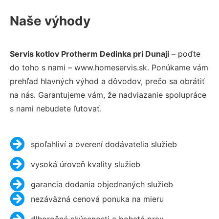
Naše výhody
Servis kotlov Protherm Dedinka pri Dunaji
– poďte
do toho s nami – www.homeservis.sk. Ponúkame vám
prehľad hlavných výhod a dôvodov, prečo sa obrátiť
na nás. Garantujeme vám, že nadviazanie spolupráce
s nami nebudete ľutovať.
spoľahliví a overení dodávatelia služieb
vysoká úroveň kvality služieb
garancia dodania objednaných služieb
nezáväzná cenová ponuka na mieru
dlhoročné skúsenosti a bohatá prax