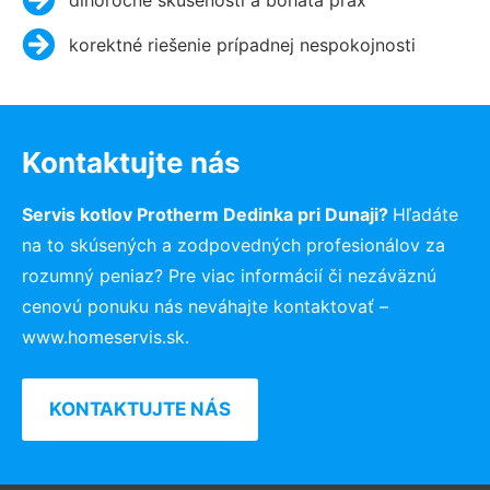
korektné riešenie prípadnej nespokojnosti
Kontaktujte nás
Servis kotlov Protherm Dedinka pri Dunaji?
Hľadáte
na to skúsených a zodpovedných profesionálov za
rozumný peniaz? Pre viac informácií či nezáväznú
cenovú ponuku nás neváhajte kontaktovať –
www.homeservis.sk.
KONTAKTUJTE NÁS