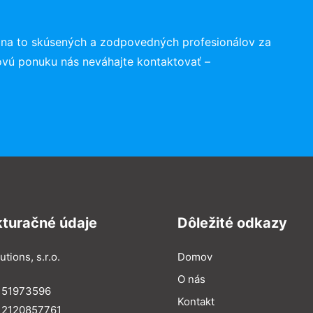
 na to skúsených a zodpovedných profesionálov za
ovú ponuku nás neváhajte kontaktovať –
kturačné údaje
Dôležité odkazy
utions, s.r.o.
Domov
O nás
: 51973596
Kontakt
 2120857761