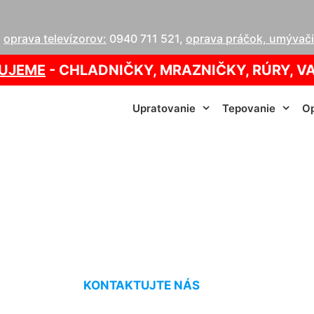
,
oprava televízorov:
0940 711 521
,
oprava práčok, umývačie
UJEME
- CHLADNIČKY, MRAZNIČKY, RÚRY, V
Upratovanie
Tepovanie
Op
ých kotlov Nová Ve
KONTAKTUJTE NÁS