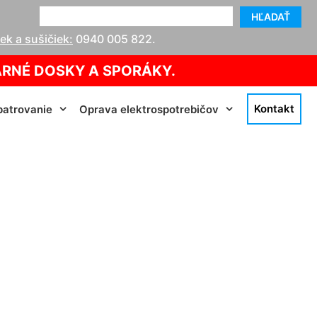
HĽADAŤ
k a sušičiek:
0940 005 822
.
ARNÉ DOSKY A SPORÁKY.
Kontakt
atrovanie
Oprava elektrospotrebičov
s pri Dunaji