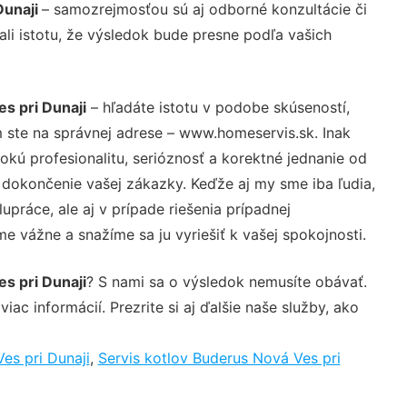
Dunaji
– samozrejmosťou sú aj odborné konzultácie či
ali istotu, že výsledok bude presne podľa vašich
s pri Dunaji
– hľadáte istotu v podobe skúseností,
 ste na správnej adrese – www.homeservis.sk. Inak
ú profesionalitu, serióznosť a korektné jednanie od
dokončenie vašej zákazky. Keďže aj my sme iba ľudia,
upráce, ale aj v prípade riešenia prípadnej
e vážne a snažíme sa ju vyriešiť k vašej spokojnosti.
s pri Dunaji
? S nami sa o výsledok nemusíte obávať.
iac informácií. Prezrite si aj ďalšie naše služby, ako
es pri Dunaji
,
Servis kotlov Buderus Nová Ves pri