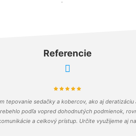
.
Referencie
ám tepovanie sedačky a kobercov, ako aj deratizáci
prebehlo podľa vopred dohodnutých podmienok, rovn
omunikácie a celkový prístup. Určite využijeme aj n