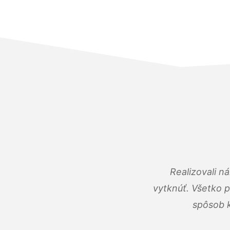
Realizovali n
vytknúť. Všetko 
spôsob k