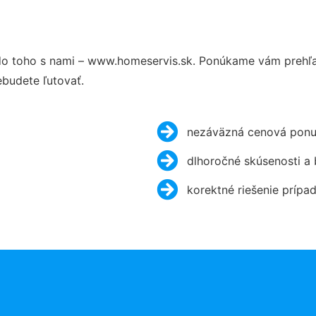
o toho s nami – www.homeservis.sk. Ponúkame vám prehľad
budete ľutovať.
nezáväzná cenová ponu
dlhoročné skúsenosti a
korektné riešenie prípa