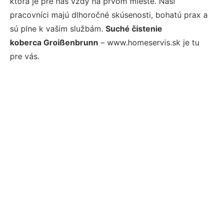
ktorá je pre nás vždy na prvom mieste. Naši
pracovníci majú dlhoročné skúsenosti, bohatú prax a
sú plne k vašim službám.
Suché čistenie
koberca Groißenbrunn
– www.homeservis.sk je tu
pre vás.