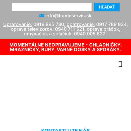
HĽADAŤ
info@homeservis.sk
Upratovanie:
0918 895 730
,
opatrovanie:
0917 789 934
,
oprava televízorov:
0940 711 521
,
oprava práčok,
umývačiek a sušičiek:
0940 005 822
.
MOMENTÁLNE
NEOPRAVUJEME
- CHLADNIČKY,
MRAZNIČKY, RÚRY, VARNÉ DOSKY A SPORÁKY.
Suché čistenie koberca
Groißenbrunn
KONTAKTUJTE NÁS