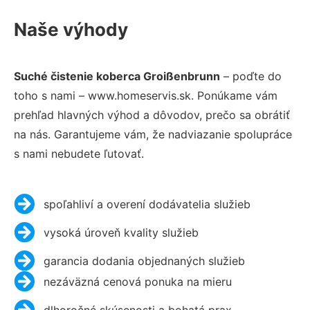
Naše výhody
Suché čistenie koberca Groißenbrunn
– poďte do
toho s nami – www.homeservis.sk. Ponúkame vám
prehľad hlavných výhod a dôvodov, prečo sa obrátiť
na nás. Garantujeme vám, že nadviazanie spolupráce
s nami nebudete ľutovať.
spoľahliví a overení dodávatelia služieb
vysoká úroveň kvality služieb
garancia dodania objednaných služieb
nezáväzná cenová ponuka na mieru
dlhoročné skúsenosti a bohatá prax