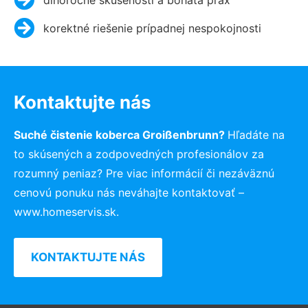
korektné riešenie prípadnej nespokojnosti
Kontaktujte nás
Suché čistenie koberca Groißenbrunn?
Hľadáte na
to skúsených a zodpovedných profesionálov za
rozumný peniaz? Pre viac informácií či nezáväznú
cenovú ponuku nás neváhajte kontaktovať –
www.homeservis.sk.
KONTAKTUJTE NÁS