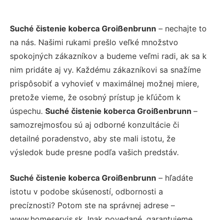
Suché čistenie koberca Groißenbrunn
– nechajte to
na nás. Našimi rukami prešlo veľké množstvo
spokojných zákazníkov a budeme veľmi radi, ak sa k
nim pridáte aj vy. Každému zákazníkovi sa snažíme
prispôsobiť a vyhovieť v maximálnej možnej miere,
pretože vieme, že osobný prístup je kľúčom k
úspechu.
Suché čistenie koberca Groißenbrunn
–
samozrejmosťou sú aj odborné konzultácie či
detailné poradenstvo, aby ste mali istotu, že
výsledok bude presne podľa vašich predstáv.
Suché čistenie koberca Groißenbrunn
– hľadáte
istotu v podobe skúseností, odbornosti a
precíznosti? Potom ste na správnej adrese –
www.homeservis.sk. Inak povedané, garantujeme