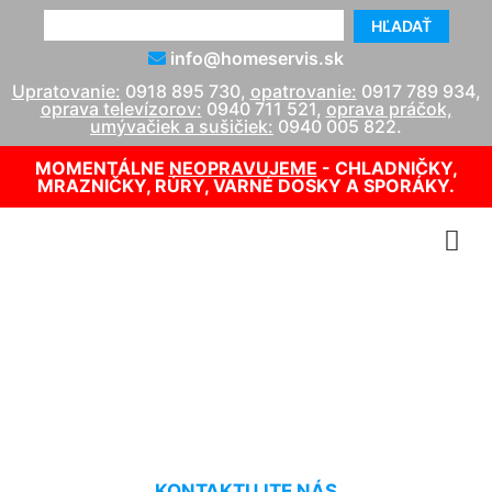
HĽADAŤ
info@homeservis.sk
Upratovanie:
0918 895 730
,
opatrovanie:
0917 789 934
,
oprava televízorov:
0940 711 521
,
oprava práčok,
umývačiek a sušičiek:
0940 005 822
.
MOMENTÁLNE
NEOPRAVUJEME
- CHLADNIČKY,
MRAZNIČKY, RÚRY, VARNÉ DOSKY A SPORÁKY.
Suché čistenie koberca
Marchegg-Bahnhof
KONTAKTUJTE NÁS