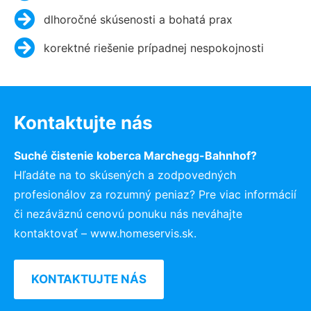
dlhoročné skúsenosti a bohatá prax
korektné riešenie prípadnej nespokojnosti
Kontaktujte nás
Suché čistenie koberca Marchegg-Bahnhof?
Hľadáte na to skúsených a zodpovedných
profesionálov za rozumný peniaz? Pre viac informácií
či nezáväznú cenovú ponuku nás neváhajte
kontaktovať – www.homeservis.sk.
KONTAKTUJTE NÁS