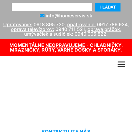
HĽADAŤ
info@homeservis.sk
Upratovanie:
0918 895 730
,
opatrovanie:
0917 789 934
,
oprava televízorov:
0940 711 521
,
oprava práčok,
umývačiek a sušičiek:
0940 005 822
.
MOMENTÁLNE
NEOPRAVUJEME
- CHLADNIČKY,
MRAZNIČKY, RÚRY, VARNÉ DOSKY A SPORÁKY.
Suché čistenie koberca
Prellenkirchen
KONTAKTUJTE NÁS