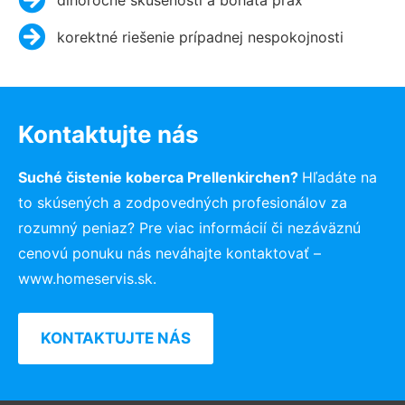
korektné riešenie prípadnej nespokojnosti
Kontaktujte nás
Suché čistenie koberca Prellenkirchen?
Hľadáte na
to skúsených a zodpovedných profesionálov za
rozumný peniaz? Pre viac informácií či nezáväznú
cenovú ponuku nás neváhajte kontaktovať –
www.homeservis.sk.
KONTAKTUJTE NÁS