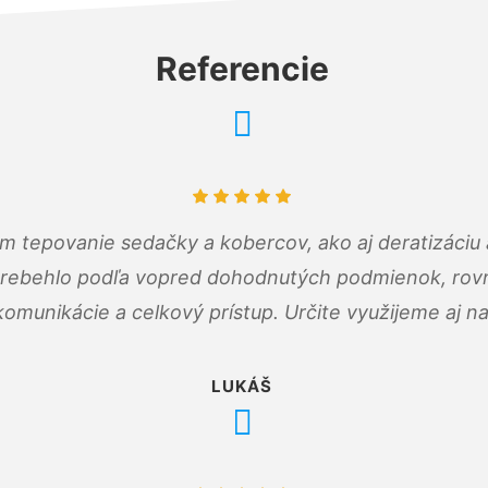
Referencie
ám tepovanie sedačky a kobercov, ako aj deratizáci
prebehlo podľa vopred dohodnutých podmienok, rovn
omunikácie a celkový prístup. Určite využijeme aj n
LUKÁŠ