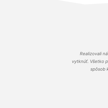
Realizovali n
vytknúť. Všetko 
spôsob k