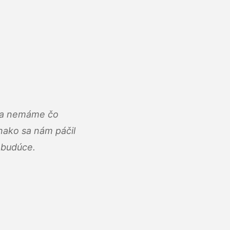
u a nemáme čo
ako sa nám páčil
abudúce.