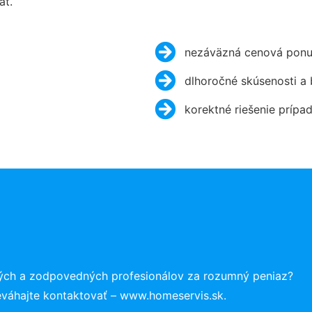
ať.
nezáväzná cenová ponu
dlhoročné skúsenosti a
korektné riešenie prípa
ných a zodpovedných profesionálov za rozumný peniaz?
eváhajte kontaktovať – www.homeservis.sk.