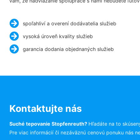
vám, že nadviazanie spolupráce s nami nebudete ľutov
spoľahliví a overení dodávatelia služieb
vysoká úroveň kvality služieb
garancia dodania objednaných služieb
Kontaktujte nás
Suché tepovanie Stopfenreuth?
Hľadáte na to skúse
Pre viac informácií či nezáväznú cenovú ponuku nás n