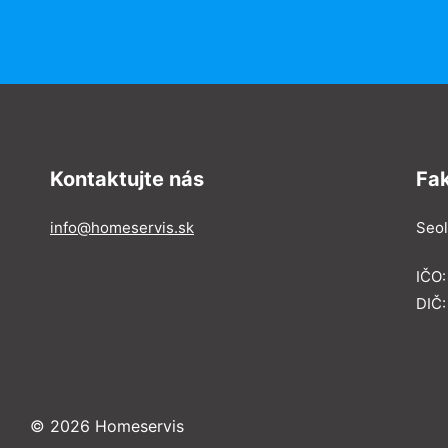
Kontaktujte nás
Fa
info@homeservis.sk
Seol
IČO
DIČ:
© 2026 Homeservis