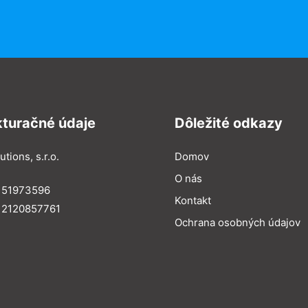
kturačné údaje
Dôležité odkazy
utions, s.r.o.
Domov
O nás
: 51973596
Kontakt
 2120857761
Ochrana osobných údajov