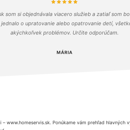
k som si objednávala viacero služieb a zatiaľ som b
a jednalo o upratovanie alebo opatrovanie detí, všet
akýchkoľvek problémov. Určite odporúčam.
MÁRIA
i – www.homeservis.sk. Ponúkame vám prehľad hlavných vý