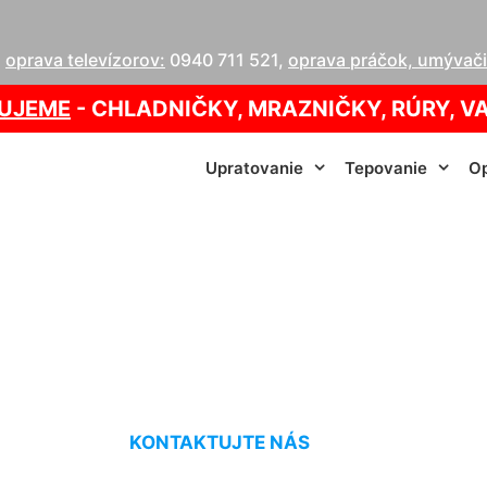
,
oprava televízorov:
0940 711 521
,
oprava práčok, umývačie
UJEME
- CHLADNIČKY, MRAZNIČKY, RÚRY, V
Upratovanie
Tepovanie
Op
tepovanie Stopfen
KONTAKTUJTE NÁS