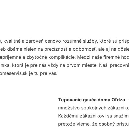
, kvalitné a zároveň cenovo rozumné služby, ktoré sú pri
užieb dbáme nielen na precíznosť a odbornosť, ale aj na dôs
ríjemné a zbytočné komplikácie. Medzi naše firemné hodno
ka, ktorá je pre nás vždy na prvom mieste. Naši pracovníc
meservis.sk je tu pre vás.
Tepovanie gauča doma Oľdza
–
množstvo spokojných zákazníkov 
Každému zákazníkovi sa snažíme
pretože vieme, že osobný príst