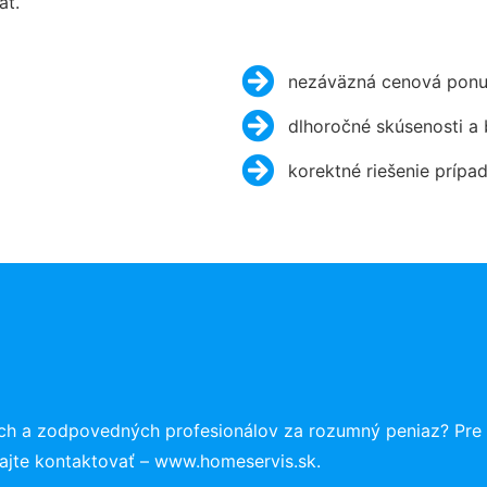
ať.
nezáväzná cenová ponu
dlhoročné skúsenosti a
korektné riešenie prípa
ch a zodpovedných profesionálov za rozumný peniaz? Pre
ajte kontaktovať – www.homeservis.sk.