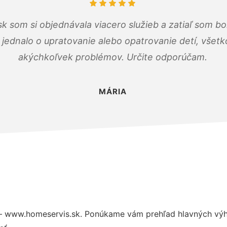
k som si objednávala viacero služieb a zatiaľ som b
a jednalo o upratovanie alebo opatrovanie detí, všet
akýchkoľvek problémov. Určite odporúčam.
MÁRIA
– www.homeservis.sk. Ponúkame vám prehľad hlavných výho