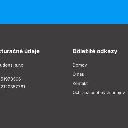
kturačné údaje
Dôležité odkazy
utions, s.r.o.
Domov
O nás
: 51973596
Kontakt
 2120857761
Ochrana osobných údajov