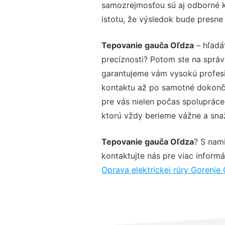
samozrejmosťou sú aj odborné ko
istotu, že výsledok bude presne
Tepovanie gauča Oľdza
– hľadá
precíznosti? Potom ste na sprá
garantujeme vám vysokú profesio
kontaktu až po samotné dokonče
pre vás nielen počas spolupráce,
ktorú vždy berieme vážne a snaží
Tepovanie gauča Oľdza
? S nam
kontaktujte nás pre viac informác
Oprava elektrickej rúry Gorenje