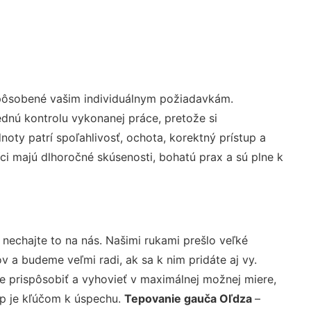
spôsobené vašim individuálnym požiadavkám.
lednú kontrolu vykonanej práce, pretože si
ty patrí spoľahlivosť, ochota, korektný prístup a
i majú dlhoročné skúsenosti, bohatú prax a sú plne k
 nechajte to na nás. Našimi rukami prešlo veľké
a budeme veľmi radi, ak sa k nim pridáte aj vy.
 prispôsobiť a vyhovieť v maximálnej možnej miere,
up je kľúčom k úspechu.
Tepovanie gauča Oľdza
–