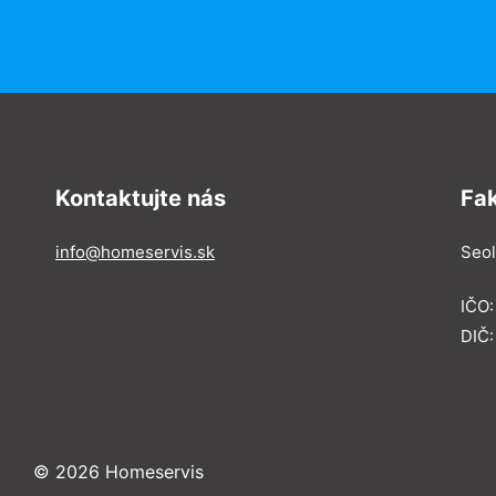
Kontaktujte nás
Fa
info@homeservis.sk
Seol
IČO
DIČ:
© 2026 Homeservis