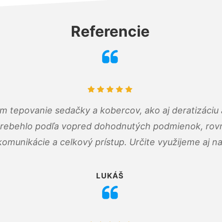
Referencie
ám tepovanie sedačky a kobercov, ako aj deratizáci
prebehlo podľa vopred dohodnutých podmienok, rovn
omunikácie a celkový prístup. Určite využijeme aj n
LUKÁŠ