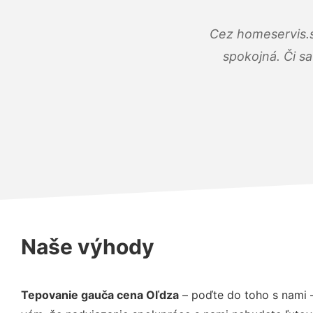
Cez homeservis.s
spokojná. Či s
Naše výhody
Tepovanie gauča cena Oľdza
– poďte do toho s nami 