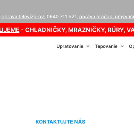
,
oprava televízorov:
0940 711 521
,
oprava práčok, umývačie
UJEME
- CHLADNIČKY, MRAZNIČKY, RÚRY, V
Upratovanie
Tepovanie
Op
anie gauča cena O
KONTAKTUJTE NÁS