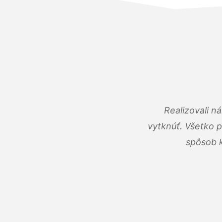
Realizovali n
vytknúť. Všetko 
spôsob k