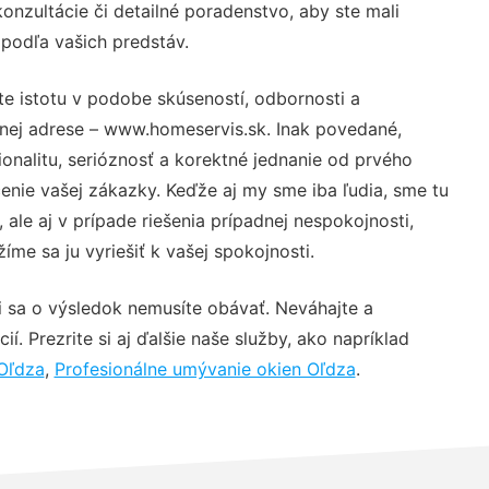
nzultácie či detailné poradenstvo, aby ste mali
 podľa vašich predstáv.
te istotu v podobe skúseností, odbornosti a
vnej adrese – www.homeservis.sk. Inak povedané,
nalitu, serióznosť a korektné jednanie od prvého
nie vašej zákazky. Keďže aj my sme iba ľudia, sme tu
 ale aj v prípade riešenia prípadnej nespokojnosti,
me sa ju vyriešiť k vašej spokojnosti.
i sa o výsledok nemusíte obávať. Neváhajte a
ií. Prezrite si aj ďalšie naše služby, ako napríklad
 Oľdza
,
Profesionálne umývanie okien Oľdza
.