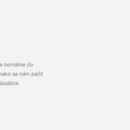
u a nemáme čo
ako sa nám páčil
abudúce.