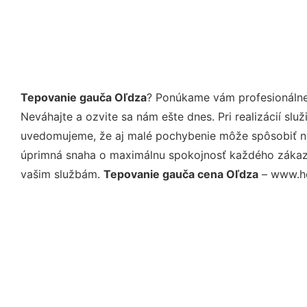
Tepovanie gauča Oľdza
? Ponúkame vám profesionálne
Neváhajte a ozvite sa nám ešte dnes. Pri realizácií sl
uvedomujeme, že aj malé pochybenie môže spôsobiť nep
úprimná snaha o maximálnu spokojnosť každého zákazní
vašim službám.
Tepovanie gauča cena Oľdza
– www.ho