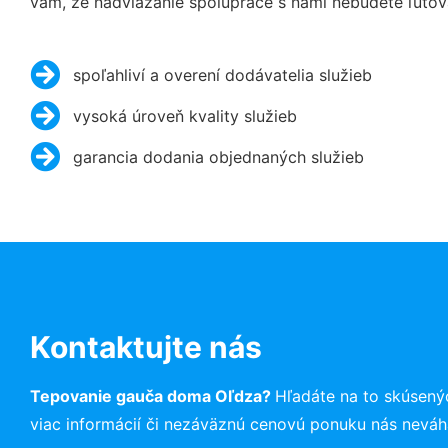
vám, že nadviazanie spolupráce s nami nebudete ľutov
spoľahliví a overení dodávatelia služieb
vysoká úroveň kvality služieb
garancia dodania objednaných služieb
Kontaktujte nás
Tepovanie gauča doma Oľdza?
Hľadáte na to skúsený
viac informácií či nezáväznú cenovú ponuku nás neváh