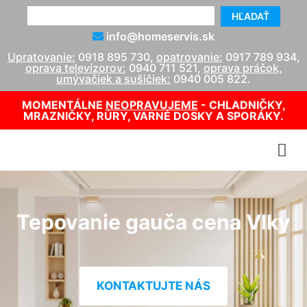
HĽADAŤ
info@homeservis.sk
Upratovanie:
0918 895 730
,
opatrovanie:
0917 789 934
,
oprava televízorov:
0940 711 521
,
oprava práčok,
umývačiek a sušičiek:
0940 005 822
.
MOMENTÁLNE
NEOPRAVUJEME
- CHLADNIČKY,
MRAZNIČKY, RÚRY, VARNÉ DOSKY A SPORÁKY.
Tepovanie gauča cena Vlky
KONTAKTUJTE NÁS