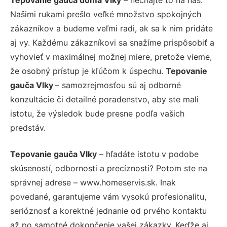
Našimi rukami prešlo veľké množstvo spokojných
zákazníkov a budeme veľmi radi, ak sa k nim pridáte
aj vy. Každému zákazníkovi sa snažíme prispôsobiť a
vyhovieť v maximálnej možnej miere, pretože vieme,
že osobný prístup je kľúčom k úspechu.
Tepovanie
gauča Vlky
– samozrejmosťou sú aj odborné
konzultácie či detailné poradenstvo, aby ste mali
istotu, že výsledok bude presne podľa vašich
predstáv.
Tepovanie gauča Vlky
– hľadáte istotu v podobe
skúseností, odbornosti a precíznosti? Potom ste na
správnej adrese – www.homeservis.sk. Inak
povedané, garantujeme vám vysokú profesionalitu,
serióznosť a korektné jednanie od prvého kontaktu
až po samotné dokončenie vašej zákazky. Keďže aj