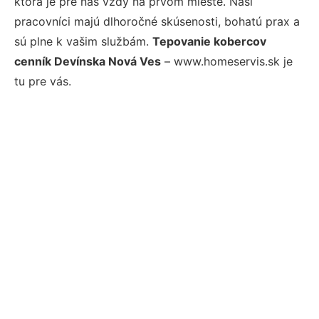
ktorá je pre nás vždy na prvom mieste. Naši
pracovníci majú dlhoročné skúsenosti, bohatú prax a
sú plne k vašim službám.
Tepovanie kobercov
cenník Devínska Nová Ves
– www.homeservis.sk je
tu pre vás.