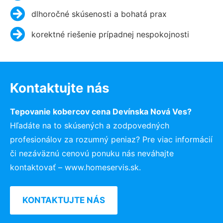
dlhoročné skúsenosti a bohatá prax
korektné riešenie prípadnej nespokojnosti
Kontaktujte nás
Tepovanie kobercov cena Devínska Nová Ves?
Hľadáte na to skúsených a zodpovedných
profesionálov za rozumný peniaz? Pre viac informácií
či nezáväznú cenovú ponuku nás neváhajte
kontaktovať – www.homeservis.sk.
KONTAKTUJTE NÁS