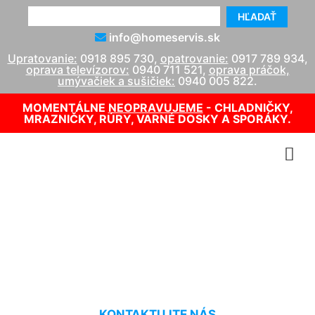
HĽADAŤ
info@homeservis.sk
Upratovanie:
0918 895 730
,
opatrovanie:
0917 789 934
,
oprava televízorov:
0940 711 521
,
oprava práčok,
umývačiek a sušičiek:
0940 005 822
.
MOMENTÁLNE
NEOPRAVUJEME
- CHLADNIČKY,
MRAZNIČKY, RÚRY, VARNÉ DOSKY A SPORÁKY.
Tepovanie kobercov cenník
Devínska Nová Ves
KONTAKTUJTE NÁS