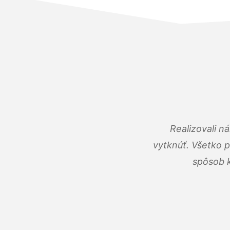
Realizovali n
vytknúť. Všetko 
spôsob k