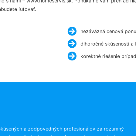
ho s nami – www.homeservis.sk. Ponúkame vám prehľad hla
budete ľutovať.
nezáväzná cenová ponu
dlhoročné skúsenosti a
korektné riešenie prípa
 skúsených a zodpovedných profesionálov za rozumný