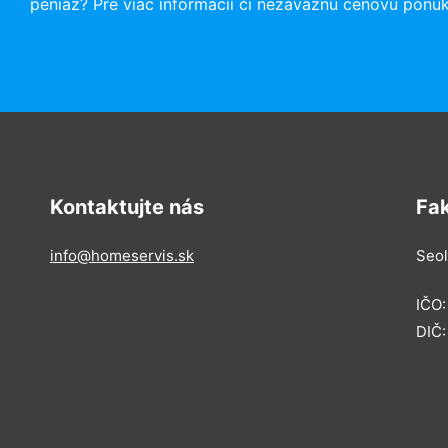
peniaz? Pre viac informácií či nezáväznú cenovú ponu
Kontaktujte nás
Fa
info@homeservis.sk
Seol
IČO
DIČ: