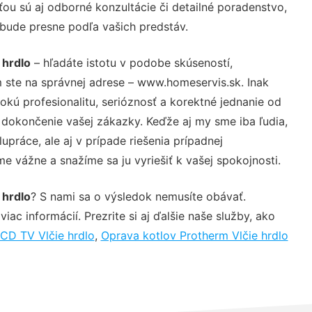
ou sú aj odborné konzultácie či detailné poradenstvo,
 bude presne podľa vašich predstáv.
 hrdlo
– hľadáte istotu v podobe skúseností,
 ste na správnej adrese – www.homeservis.sk. Inak
ú profesionalitu, serióznosť a korektné jednanie od
dokončenie vašej zákazky. Keďže aj my sme iba ľudia,
upráce, ale aj v prípade riešenia prípadnej
e vážne a snažíme sa ju vyriešiť k vašej spokojnosti.
 hrdlo
? S nami sa o výsledok nemusíte obávať.
iac informácií. Prezrite si aj ďalšie naše služby, ako
CD TV Vlčie hrdlo
,
Oprava kotlov Protherm Vlčie hrdlo