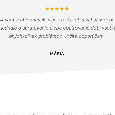
k som si objednávala viacero služieb a zatiaľ som b
a jednalo o upratovanie alebo opatrovanie detí, všet
akýchkoľvek problémov. Určite odporúčam.
MÁRIA