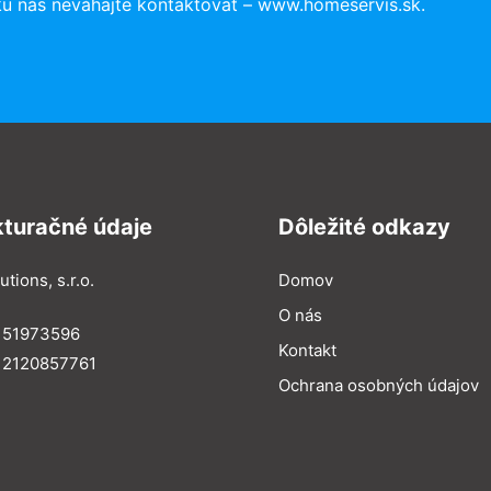
ku nás neváhajte kontaktovať – www.homeservis.sk.
kturačné údaje
Dôležité odkazy
utions, s.r.o.
Domov
O nás
: 51973596
Kontakt
 2120857761
Ochrana osobných údajov