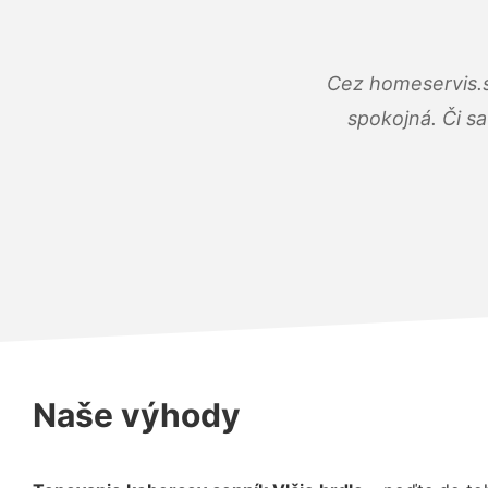
Cez homeservis.s
spokojná. Či s
Naše výhody