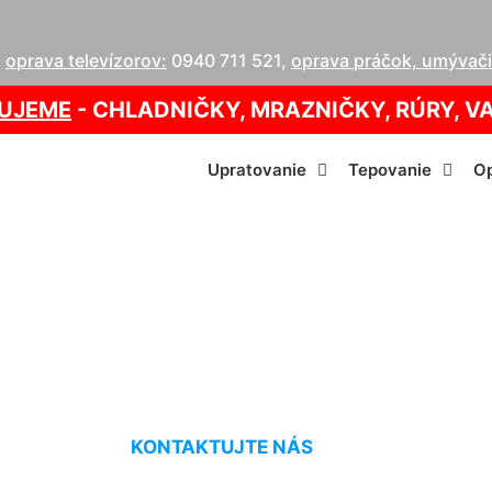
,
oprava televízorov:
0940 711 521
,
oprava práčok, umývačie
UJEME
- CHLADNIČKY, MRAZNIČKY, RÚRY, V
Upratovanie
Tepovanie
Op
kobercov cenník Vl
KONTAKTUJTE NÁS