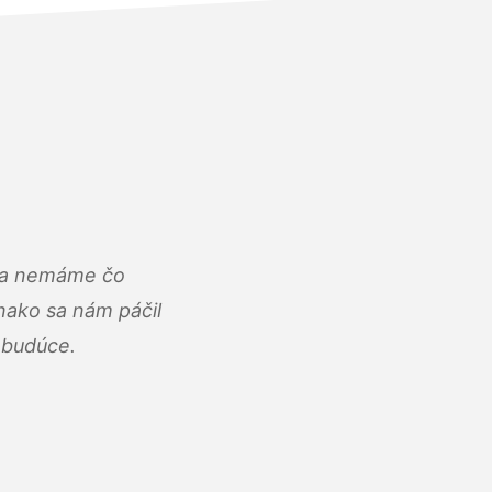
u a nemáme čo
ako sa nám páčil
abudúce.