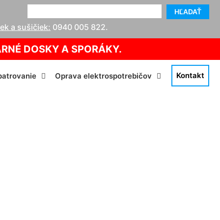
HĽADAŤ
k a sušičiek:
0940 005 822
.
ARNÉ DOSKY A SPORÁKY.
Kontakt
atrovanie
Oprava elektrospotrebičov
čie hrdlo