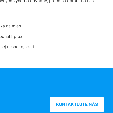
vných výhod a dôvodov, prečo sa obrátiť na nás.
ka na mieru
 bohatá prax
dnej nespokojnosti
KONTAKTUJTE NÁS