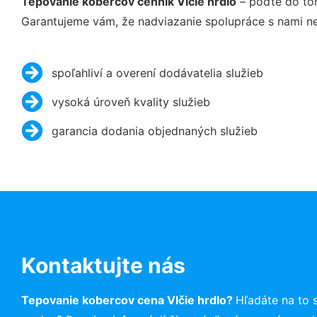
Tepovanie kobercov cenník Vlčie hrdlo
– poďte do to
Garantujeme vám, že nadviazanie spolupráce s nami ne
spoľahliví a overení dodávatelia služieb
vysoká úroveň kvality služieb
garancia dodania objednaných služieb
Kontaktujte nás
Tepovanie kobercov cena Vlčie hrdlo?
Hľadáte na to