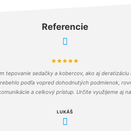
Referencie
ám tepovanie sedačky a kobercov, ako aj deratizáci
prebehlo podľa vopred dohodnutých podmienok, rovn
omunikácie a celkový prístup. Určite využijeme aj n
LUKÁŠ