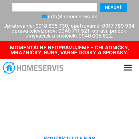
HĽADAŤ
info@homeservis.sk
Upratovanie:
0918 895 730
,
opatrovanie:
0917 789 934
,
oprava televízorov:
0940 711 521
,
oprava práčok,
umývačiek a sušičiek:
0940 005 822
.
MOMENTÁLNE
NEOPRAVUJEME
- CHLADNIČKY,
MRAZNIČKY, RÚRY, VARNÉ DOSKY A SPORÁKY.
Tepovanie postele
Devínska Nová Ves
KONTAKTUJTE NÁS