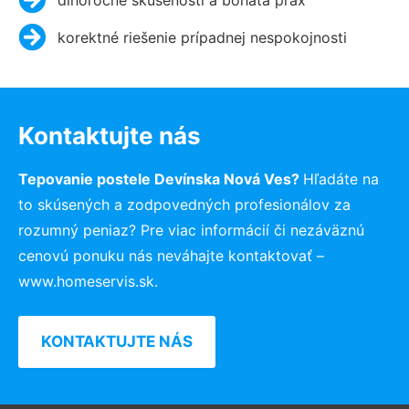
korektné riešenie prípadnej nespokojnosti
Kontaktujte nás
Tepovanie postele Devínska Nová Ves?
Hľadáte na
to skúsených a zodpovedných profesionálov za
rozumný peniaz? Pre viac informácií či nezáväznú
cenovú ponuku nás neváhajte kontaktovať –
www.homeservis.sk.
KONTAKTUJTE NÁS