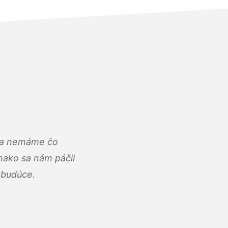
u a nemáme čo
ako sa nám páčil
abudúce.