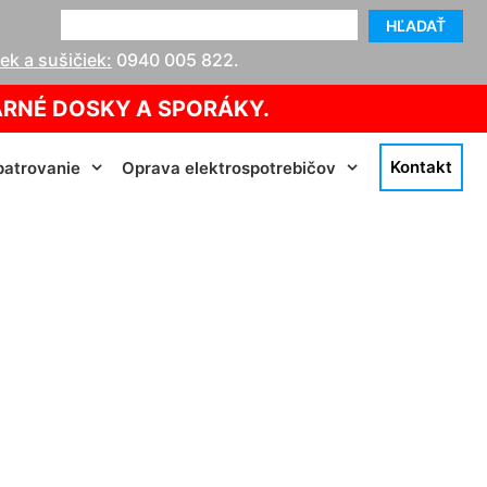
HĽADAŤ
k a sušičiek:
0940 005 822
.
ARNÉ DOSKY A SPORÁKY.
Kontakt
atrovanie
Oprava elektrospotrebičov
n der Donau