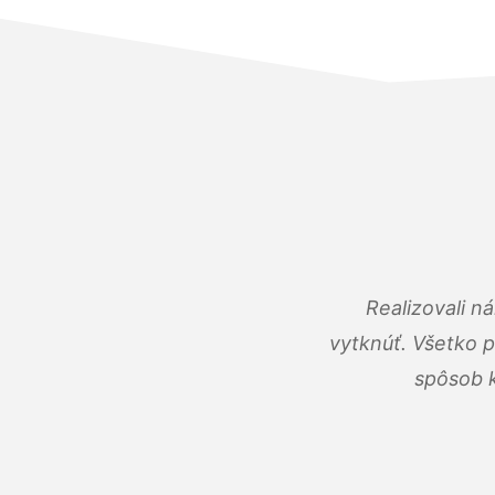
Realizovali n
vytknúť. Všetko 
spôsob k