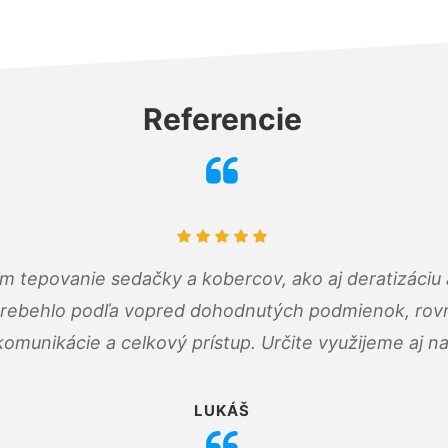
Referencie
ám tepovanie sedačky a kobercov, ako aj deratizáci
prebehlo podľa vopred dohodnutých podmienok, rovn
omunikácie a celkový prístup. Určite využijeme aj n
LUKÁŠ