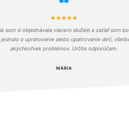
k som si objednávala viacero služieb a zatiaľ som b
a jednalo o upratovanie alebo opatrovanie detí, všet
akýchkoľvek problémov. Určite odporúčam.
MÁRIA