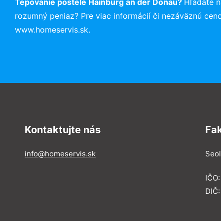
Tepovanie postele Hainburg an der Donau?
Hľadáte n
rozumný peniaz? Pre viac informácií či nezáväznú cen
www.homeservis.sk.
Kontaktujte nás
Fa
info@homeservis.sk
Seol
IČO
DIČ: