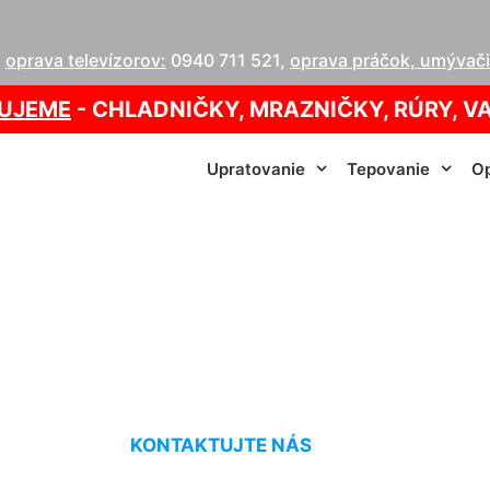
,
oprava televízorov:
0940 711 521
,
oprava práčok, umývačie
UJEME
- CHLADNIČKY, MRAZNIČKY, RÚRY, V
Upratovanie
Tepovanie
Op
ostele Hainburg a
KONTAKTUJTE NÁS