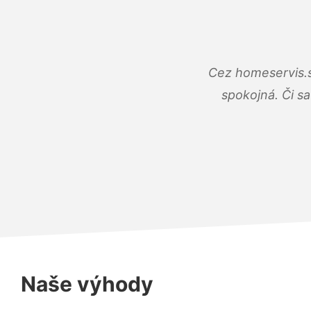
Cez homeservis.s
spokojná. Či s
Naše výhody