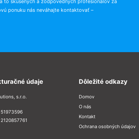
a to skúsených a zodpovedných profesionálov za
ovú ponuku nás neváhajte kontaktovať –
kturačné údaje
Dôležité odkazy
utions, s.r.o.
Domov
O nás
: 51973596
Kontakt
 2120857761
Ochrana osobných údajov