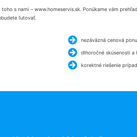
 toho s nami – www.homeservis.sk. Ponúkame vám prehľad 
budete ľutovať.
nezáväzná cenová ponu
dlhoročné skúsenosti a
korektné riešenie prípa