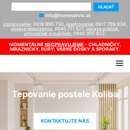
HĽADAŤ
info@homeservis.sk
Upratovanie:
0918 895 730
,
opatrovanie:
0917 789 934
,
oprava televízorov:
0940 711 521
,
oprava práčok,
umývačiek a sušičiek:
0940 005 822
.
MOMENTÁLNE
NEOPRAVUJEME
- CHLADNIČKY,
MRAZNIČKY, RÚRY, VARNÉ DOSKY A SPORÁKY.
Tepovanie postele Koliba
KONTAKTUJTE NÁS