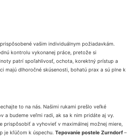
ú prispôsobené vašim individuálnym požiadavkám.
lednú kontrolu vykonanej práce, pretože si
ty patrí spoľahlivosť, ochota, korektný prístup a
i majú dlhoročné skúsenosti, bohatú prax a sú plne k
echajte to na nás. Našimi rukami prešlo veľké
a budeme veľmi radi, ak sa k nim pridáte aj vy.
 prispôsobiť a vyhovieť v maximálnej možnej miere,
up je kľúčom k úspechu.
Tepovanie postele Zurndorf
–