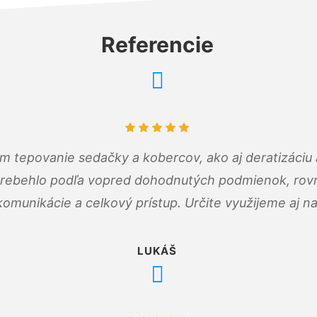
Referencie
ám tepovanie sedačky a kobercov, ako aj deratizáci
prebehlo podľa vopred dohodnutých podmienok, rovn
omunikácie a celkový prístup. Určite využijeme aj n
LUKÁŠ