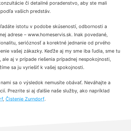
nzultácie či detailné poradenstvo, aby ste mali
 podľa vašich predstáv.
ľadáte istotu v podobe skúseností, odbornosti a
vnej adrese – www.homeservis.sk. Inak povedané,
nalitu, serióznosť a korektné jednanie od prvého
nie vašej zákazky. Keďže aj my sme iba ľudia, sme tu
 ale aj v prípade riešenia prípadnej nespokojnosti,
me sa ju vyriešiť k vašej spokojnosti.
 nami sa o výsledok nemusíte obávať. Neváhajte a
ií. Prezrite si aj ďalšie naše služby, ako napríklad
rf
,
Čistenie Zurndorf
.