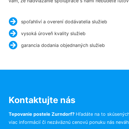
vám, že nadviazanie spolupráce s nami nebudete ľutov
spoľahliví a overení dodávatelia služieb
vysoká úroveň kvality služieb
garancia dodania objednaných služieb
Kontaktujte nás
Tepovanie postele Zurndorf?
Hľadáte na to skúsenýc
viac informácií či nezáväznú cenovú ponuku nás neváh