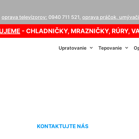
,
oprava televízorov:
0940 711 521
,
oprava práčok, umývačie
UJEME
- CHLADNIČKY, MRAZNIČKY, RÚRY, V
Upratovanie
Tepovanie
Op
anie postele Zurn
KONTAKTUJTE NÁS