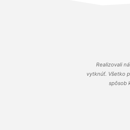
Realizovali n
vytknúť. Všetko 
spôsob k