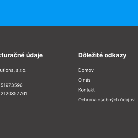
kturačné údaje
Dôležité odkazy
utions, s.r.o.
Domov
O nás
: 51973596
Kontakt
 2120857761
Ochrana osobných údajov