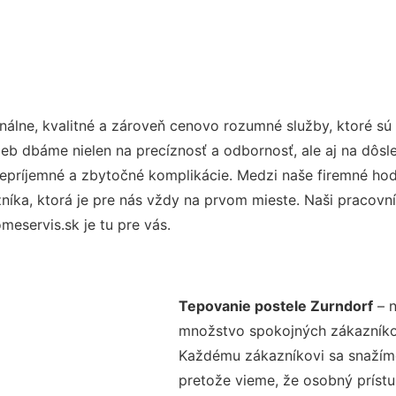
álne, kvalitné a zároveň cenovo rozumné služby, ktoré s
užieb dbáme nielen na precíznosť a odbornosť, ale aj na dôs
ríjemné a zbytočné komplikácie. Medzi naše firemné hodno
ka, ktorá je pre nás vždy na prvom mieste. Naši pracovníc
eservis.sk je tu pre vás.
Tepovanie postele Zurndorf
– n
množstvo spokojných zákazníkov 
Každému zákazníkovi sa snažíme
pretože vieme, že osobný príst