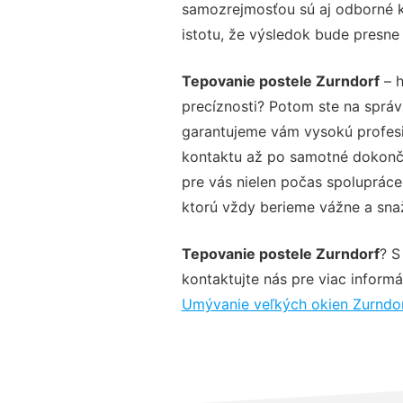
samozrejmosťou sú aj odborné ko
istotu, že výsledok bude presne
Tepovanie postele Zurndorf
– h
precíznosti? Potom ste na sprá
garantujeme vám vysokú profesio
kontaktu až po samotné dokonče
pre vás nielen počas spolupráce,
ktorú vždy berieme vážne a snaží
Tepovanie postele Zurndorf
? S
kontaktujte nás pre viac informác
Umývanie veľkých okien Zurndo