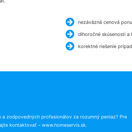
ať.
nezáväzná cenová ponu
dlhoročné skúsenosti a
korektné riešenie prípa
h a zodpovedných profesionálov za rozumný peniaz? Pre
ajte kontaktovať – www.homeservis.sk.