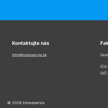
Kontaktujte nás
Fa
info@homeservis.sk
Seol
IČO
DIČ:
© 2026 Homeservis