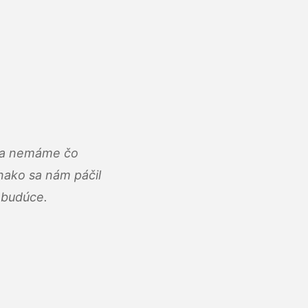
u a nemáme čo
ako sa nám páčil
abudúce.