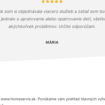
k som si objednávala viacero služieb a zatiaľ som b
a jednalo o upratovanie alebo opatrovanie detí, všet
akýchkoľvek problémov. Určite odporúčam.
MÁRIA
 www.homeservis.sk. Ponúkame vám prehľad hlavných výhod