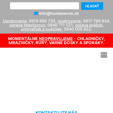
HĽADAŤ
info@homeservis.sk
Upratovanie:
0918 895 730
,
opatrovanie:
0917 789 934
,
oprava televízorov:
0940 711 521
,
oprava práčok,
umývačiek a sušičiek:
0940 005 822
.
MOMENTÁLNE
NEOPRAVUJEME
- CHLADNIČKY,
MRAZNIČKY, RÚRY, VARNÉ DOSKY A SPORÁKY.
Tepovanie sedacích súprav
Stopfenreuth
KONTAKTUJTE NÁS