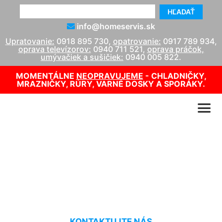
HĽADAŤ
info@homeservis.sk
Upratovanie:
0918 895 730
,
opatrovanie:
0917 789 934
,
oprava televízorov:
0940 711 521
,
oprava práčok,
umývačiek a sušičiek:
0940 005 822
.
MOMENTÁLNE
NEOPRAVUJEME
- CHLADNIČKY,
MRAZNIČKY, RÚRY, VARNÉ DOSKY A SPORÁKY.
Umývanie okien cenník
Chorvátsky Grob
KONTAKTUJTE NÁS