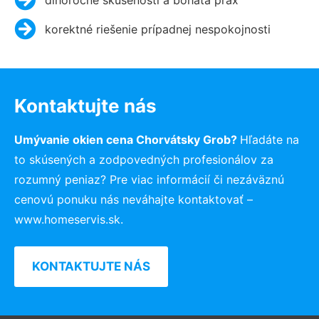
korektné riešenie prípadnej nespokojnosti
Kontaktujte nás
Umývanie okien cena Chorvátsky Grob?
Hľadáte na
to skúsených a zodpovedných profesionálov za
rozumný peniaz? Pre viac informácií či nezáväznú
cenovú ponuku nás neváhajte kontaktovať –
www.homeservis.sk.
KONTAKTUJTE NÁS