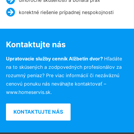
korektné riešenie prípadnej nespokojnosti
Kontaktujte nás
Upratovacie služby cenník Alžbetin dvor?
Hľadáte
na to skúsených a zodpovedných profesionálov za
rozumný peniaz? Pre viac informácií či nezáväznú
cenovú ponuku nás neváhajte kontaktovať –
www.homeservis.sk.
KONTAKTUJTE NÁS