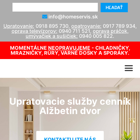
HĽADAŤ
info@homeservis.sk
Upratovanie:
0918 895 730
,
opatrovanie:
0917 789 934
,
oprava televízorov:
0940 711 521
,
oprava práčok,
umývačiek a sušičiek:
0940 005 822
.
MOMENTÁLNE
NEOPRAVUJEME
- CHLADNIČKY,
MRAZNIČKY, RÚRY, VARNÉ DOSKY A SPORÁKY.
Upratovacie služby cenník
Alžbetin dvor
KONTAKTUJTE NÁS