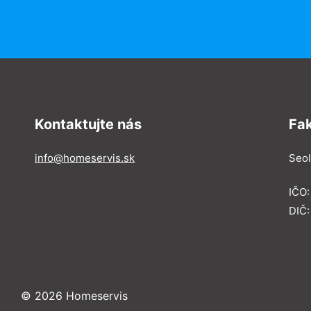
Kontaktujte nás
Fa
info@homeservis.sk
Seol
IČO
DIČ:
© 2026 Homeservis