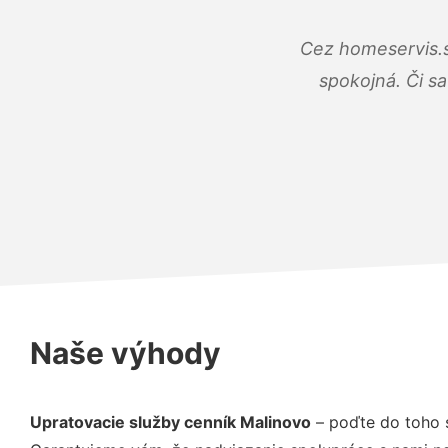
Cez homeservis.s
spokojná. Či s
Naše výhody
Upratovacie služby cenník Malinovo
– poďte do toho 