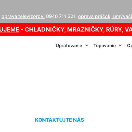
,
oprava televízorov:
0940 711 521
,
oprava práčok, umývačie
UJEME
- CHLADNIČKY, MRAZNIČKY, RÚRY, V
Upratovanie
Tepovanie
Op
ie služby cenník 
KONTAKTUJTE NÁS