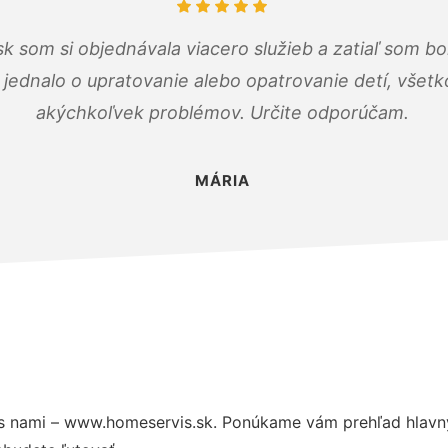
k som si objednávala viacero služieb a zatiaľ som b
a jednalo o upratovanie alebo opatrovanie detí, všet
akýchkoľvek problémov. Určite odporúčam.
MÁRIA
s nami – www.homeservis.sk. Ponúkame vám prehľad hlavný