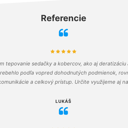
Referencie
ám tepovanie sedačky a kobercov, ako aj deratizáci
prebehlo podľa vopred dohodnutých podmienok, rovn
omunikácie a celkový prístup. Určite využijeme aj n
LUKÁŠ