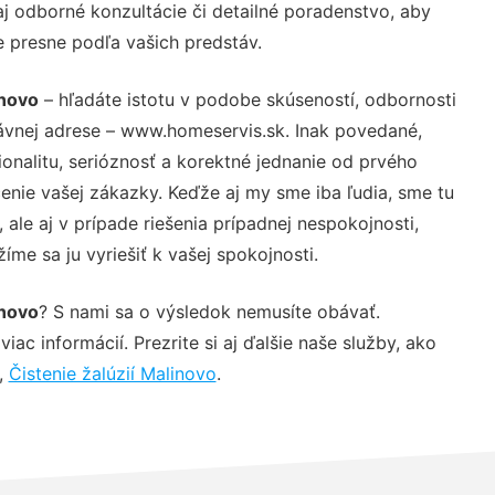
j odborné konzultácie či detailné poradenstvo, aby
e presne podľa vašich predstáv.
inovo
– hľadáte istotu v podobe skúseností, odbornosti
ávnej adrese – www.homeservis.sk. Inak povedané,
nalitu, serióznosť a korektné jednanie od prvého
nie vašej zákazky. Keďže aj my sme iba ľudia, sme tu
 ale aj v prípade riešenia prípadnej nespokojnosti,
me sa ju vyriešiť k vašej spokojnosti.
inovo
? S nami sa o výsledok nemusíte obávať.
iac informácií. Prezrite si aj ďalšie naše služby, ako
,
Čistenie žalúzií Malinovo
.