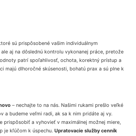
ktoré sú prispôsobené vašim individuálnym
 ale aj na dôslednú kontrolu vykonanej práce, pretože
noty patrí spoľahlivosť, ochota, korektný prístup a
i majú dlhoročné skúsenosti, bohatú prax a sú plne k
inovo
– nechajte to na nás. Našimi rukami prešlo veľké
a budeme veľmi radi, ak sa k nim pridáte aj vy.
 prispôsobiť a vyhovieť v maximálnej možnej miere,
up je kľúčom k úspechu.
Upratovacie služby cenník