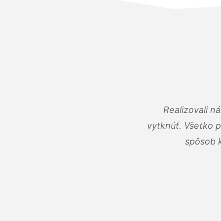
Realizovali n
vytknúť. Všetko 
spôsob k