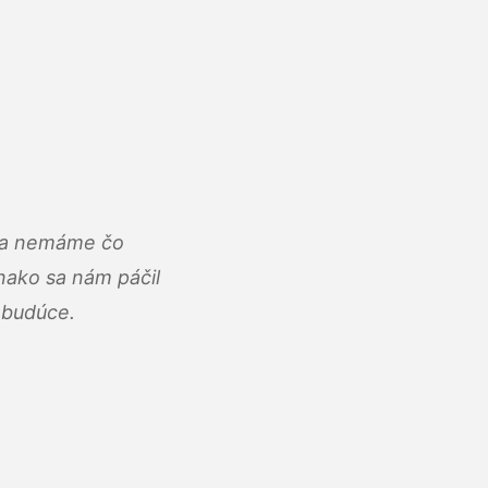
u a nemáme čo
ako sa nám páčil
abudúce.