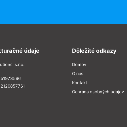
kturačné údaje
Dôležité odkazy
utions, s.r.o.
Domov
O nás
: 51973596
Kontakt
 2120857761
Ochrana osobných údajov