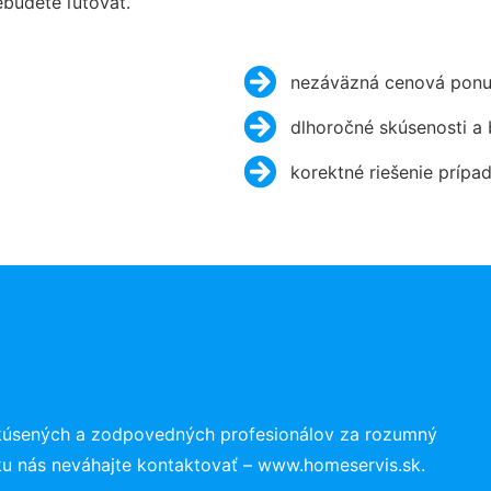
budete ľutovať.
nezáväzná cenová ponu
dlhoročné skúsenosti a
korektné riešenie prípa
skúsených a zodpovedných profesionálov za rozumný
ku nás neváhajte kontaktovať – www.homeservis.sk.