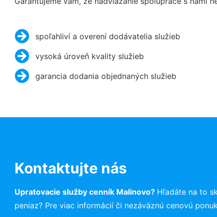
Garantujeme vám, že nadviazanie spolupráce s nami ne
spoľahliví a overení dodávatelia služieb
vysoká úroveň kvality služieb
garancia dodania objednaných služieb
Kontaktujte nás
Upratovacie služby cenník Malinovo?
Hľadáte na to 
peniaz? Pre viac informácií či nezáväznú cenovú ponu