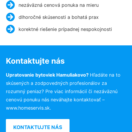
nezáväzná cenová ponuka na mieru
dlhoročné skúsenosti a bohatá prax
korektné riešenie prípadnej nespokojnosti
Kontaktujte nás
Upratovanie bytoviek Hamuliakovo?
Hľadáte na to
skúsených a zodpovedných profesionálov za
rozumný peniaz? Pre viac informácií či nezáväznú
cenovú ponuku nás neváhajte kontaktovať –
www.homeservis.sk.
KONTAKTUJTE NÁS