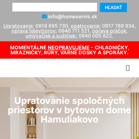
HĽADAŤ
info@homeservis.sk
Upratovanie:
0918 895 730
,
opatrovanie:
0917 789 934
,
oprava televízorov:
0940 711 521
,
oprava práčok,
umývačiek a sušičiek:
0940 005 822
.
MOMENTÁLNE
NEOPRAVUJEME
- CHLADNIČKY,
MRAZNIČKY, RÚRY, VARNÉ DOSKY A SPORÁKY.
Upratovanie spoločných
priestorov v bytovom dome
Hamuliakovo