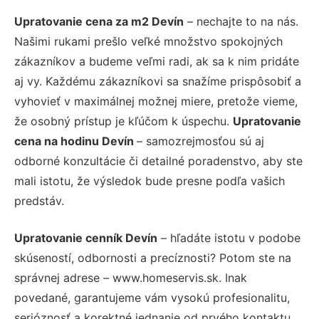
Upratovanie cena za m2 Devín
– nechajte to na nás.
Našimi rukami prešlo veľké množstvo spokojných
zákazníkov a budeme veľmi radi, ak sa k nim pridáte
aj vy. Každému zákazníkovi sa snažíme prispôsobiť a
vyhovieť v maximálnej možnej miere, pretože vieme,
že osobný prístup je kľúčom k úspechu.
Upratovanie
cena na hodinu Devín
– samozrejmosťou sú aj
odborné konzultácie či detailné poradenstvo, aby ste
mali istotu, že výsledok bude presne podľa vašich
predstáv.
Upratovanie cenník Devín
– hľadáte istotu v podobe
skúseností, odbornosti a precíznosti? Potom ste na
správnej adrese – www.homeservis.sk. Inak
povedané, garantujeme vám vysokú profesionalitu,
serióznosť a korektné jednanie od prvého kontaktu