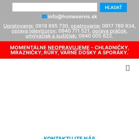
HĽADAŤ
info@homeservis.sk
Upratovanie:
0918 895 730
,
opatrovanie:
0917 789 934
,
oprava televízorov:
0940 711 521
,
oprava práčok,
umývačiek a sušičiek:
0940 005 822
.
MOMENTÁLNE
NEOPRAVUJEME
- CHLADNIČKY,
MRAZNIČKY, RÚRY, VARNÉ DOSKY A SPORÁKY.
Upratovanie cena za hodinu
Devín
KONTAKTUJTE NÁS