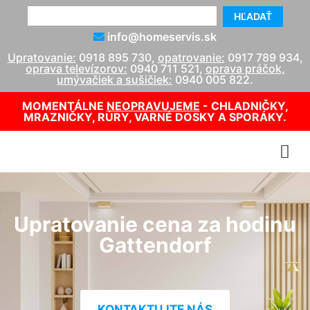
HĽADAŤ
info@homeservis.sk
Upratovanie:
0918 895 730
,
opatrovanie:
0917 789 934
,
oprava televízorov:
0940 711 521
,
oprava práčok,
umývačiek a sušičiek:
0940 005 822
.
MOMENTÁLNE
NEOPRAVUJEME
- CHLADNIČKY,
MRAZNIČKY, RÚRY, VARNÉ DOSKY A SPORÁKY.
Upratovanie cena za hodinu
Gattendorf
KONTAKTUJTE NÁS