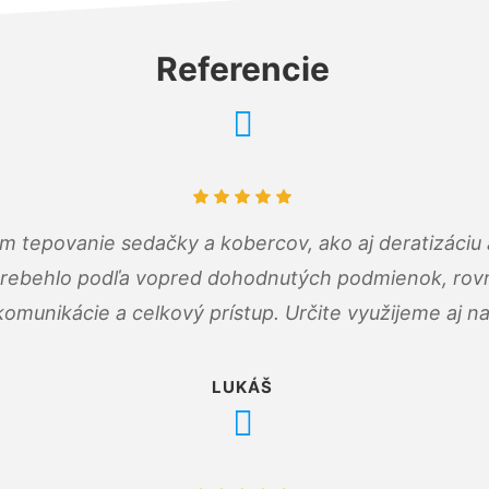
Referencie
ám tepovanie sedačky a kobercov, ako aj deratizáci
prebehlo podľa vopred dohodnutých podmienok, rovn
omunikácie a celkový prístup. Určite využijeme aj n
LUKÁŠ