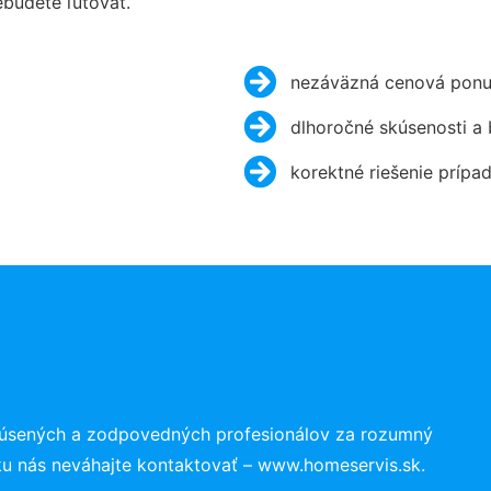
budete ľutovať.
nezáväzná cenová ponu
dlhoročné skúsenosti a
korektné riešenie prípa
kúsených a zodpovedných profesionálov za rozumný
ku nás neváhajte kontaktovať – www.homeservis.sk.