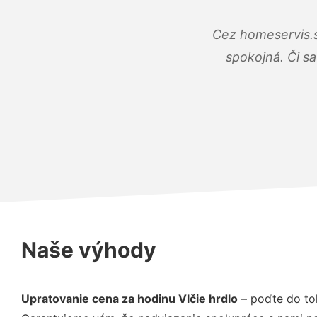
Cez homeservis.s
spokojná. Či s
Naše výhody
Upratovanie cena za hodinu Vlčie hrdlo
– poďte do to