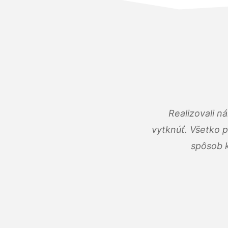
Realizovali n
vytknúť. Všetko 
spôsob k