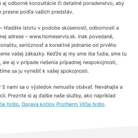
aj odborné konzultácie či detailné poradenstvo, aby
e presne podľa vašich predstáv.
– hľadáte istotu v podobe skúseností, odbornosti a
vnej adrese – www.homeservis.sk. Inak povedané,
nalitu, serióznosť a korektné jednanie od prvého
nie vašej zákazky. Keďže aj my sme iba ľudia, sme tu
 ale aj v prípade riešenia prípadnej nespokojnosti,
me sa ju vyriešiť k vašej spokojnosti.
? S nami sa o výsledok nemusíte obávať. Neváhajte a
ií. Prezrite si aj ďalšie naše služby, ako napríklad
ie hrdlo
,
Oprava kotlov Protherm Vlčie hrdlo
.