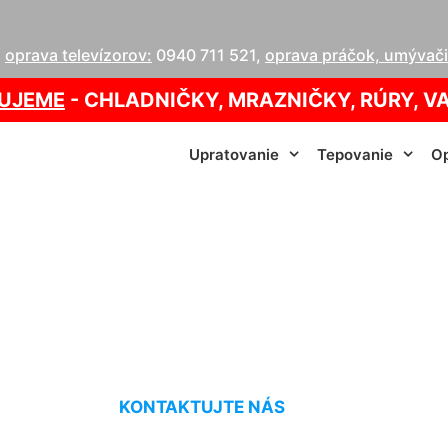
,
oprava televízorov:
0940 711 521
,
oprava práčok, umývačie
UJEME
- CHLADNIČKY, MRAZNIČKY, RÚRY, V
Upratovanie
Tepovanie
Op
e cena za hodinu V
KONTAKTUJTE NÁS