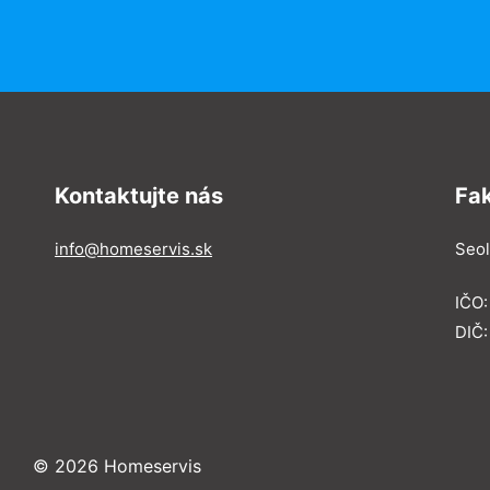
Kontaktujte nás
Fa
info@homeservis.sk
Seol
IČO
DIČ:
© 2026 Homeservis