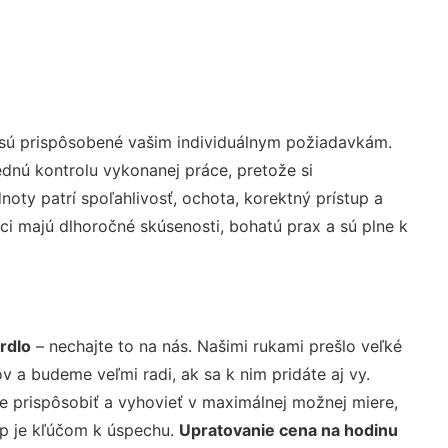
 sú prispôsobené vašim individuálnym požiadavkám.
lednú kontrolu vykonanej práce, pretože si
ty patrí spoľahlivosť, ochota, korektný prístup a
i majú dlhoročné skúsenosti, bohatú prax a sú plne k
rdlo
– nechajte to na nás. Našimi rukami prešlo veľké
a budeme veľmi radi, ak sa k nim pridáte aj vy.
 prispôsobiť a vyhovieť v maximálnej možnej miere,
up je kľúčom k úspechu.
Upratovanie cena na hodinu