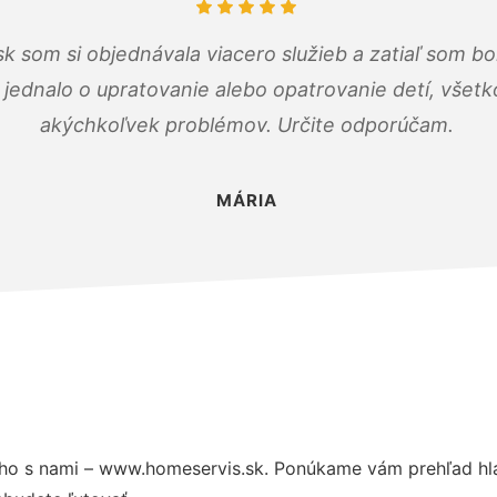
k som si objednávala viacero služieb a zatiaľ som b
a jednalo o upratovanie alebo opatrovanie detí, všet
akýchkoľvek problémov. Určite odporúčam.
MÁRIA
ho s nami – www.homeservis.sk. Ponúkame vám prehľad hla