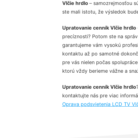
Vlčie hrdlo
– samozrejmosťou sú 
ste mali istotu, že výsledok bud
Upratovanie cenník Vlčie hrdlo
precíznosti? Potom ste na sprá
garantujeme vám vysokú profesio
kontaktu až po samotné dokonče
pre vás nielen počas spolupráce,
ktorú vždy berieme vážne a snaží
Upratovanie cenník Vlčie hrdlo
kontaktujte nás pre viac informác
Oprava podsvietenia LCD TV Vlč