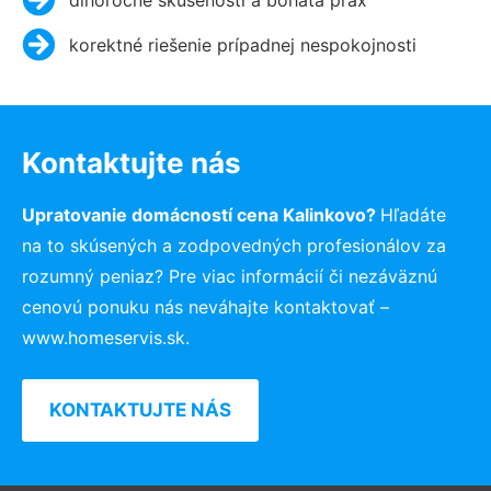
korektné riešenie prípadnej nespokojnosti
Kontaktujte nás
Upratovanie domácností cena Kalinkovo?
Hľadáte
na to skúsených a zodpovedných profesionálov za
rozumný peniaz? Pre viac informácií či nezáväznú
cenovú ponuku nás neváhajte kontaktovať –
www.homeservis.sk.
KONTAKTUJTE NÁS