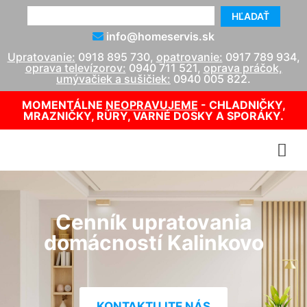
HĽADAŤ
info@homeservis.sk
Upratovanie:
0918 895 730
,
opatrovanie:
0917 789 934
,
oprava televízorov:
0940 711 521
,
oprava práčok,
umývačiek a sušičiek:
0940 005 822
.
MOMENTÁLNE
NEOPRAVUJEME
- CHLADNIČKY,
MRAZNIČKY, RÚRY, VARNÉ DOSKY A SPORÁKY.
Cenník upratovania
domácností Kalinkovo
KONTAKTUJTE NÁS