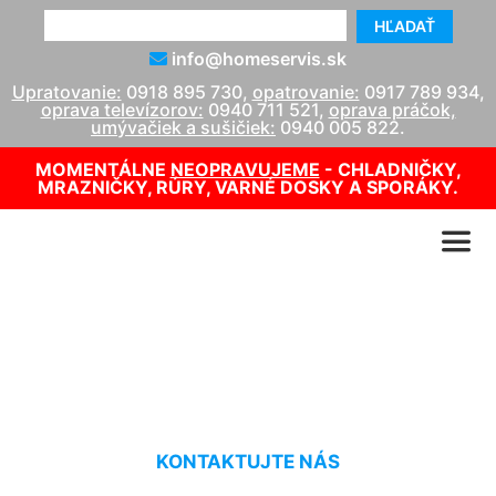
HĽADAŤ
info@homeservis.sk
Upratovanie:
0918 895 730
,
opatrovanie:
0917 789 934
,
oprava televízorov:
0940 711 521
,
oprava práčok,
umývačiek a sušičiek:
0940 005 822
.
MOMENTÁLNE
NEOPRAVUJEME
- CHLADNIČKY,
MRAZNIČKY, RÚRY, VARNÉ DOSKY A SPORÁKY.
Upratovanie domu Koliba
KONTAKTUJTE NÁS