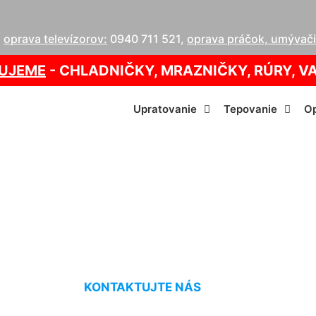
,
oprava televízorov:
0940 711 521
,
oprava práčok, umývačie
UJEME
- CHLADNIČKY, MRAZNIČKY, RÚRY, V
Upratovanie
Tepovanie
Op
e bytových vchodo
KONTAKTUJTE NÁS