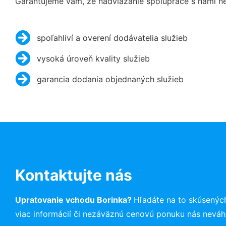
Garantujeme vám, že nadviazanie spolupráce s nami ne
spoľahliví a overení dodávatelia služieb
vysoká úroveň kvality služieb
garancia dodania objednaných služieb
Kontaktujte nás
Upratovanie vchodu Borinka?
Hľadáte na to skúsenýc
viac informácií či nezáväznú cenovú ponuku nás neváh