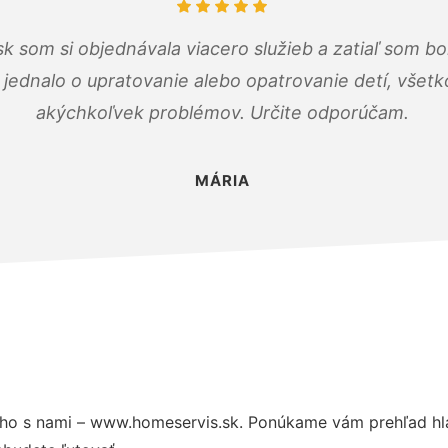
k som si objednávala viacero služieb a zatiaľ som b
a jednalo o upratovanie alebo opatrovanie detí, všet
akýchkoľvek problémov. Určite odporúčam.
MÁRIA
ho s nami – www.homeservis.sk. Ponúkame vám prehľad hla