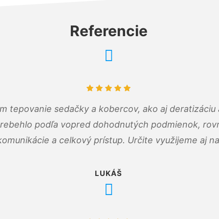
Referencie
ám tepovanie sedačky a kobercov, ako aj deratizáci
prebehlo podľa vopred dohodnutých podmienok, rovn
omunikácie a celkový prístup. Určite využijeme aj n
LUKÁŠ