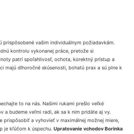
sú prispôsobené vašim individuálnym požiadavkám.
lednú kontrolu vykonanej práce, pretože si
ty patrí spoľahlivosť, ochota, korektný prístup a
i majú dlhoročné skúsenosti, bohatú prax a sú plne k
echajte to na nás. Našimi rukami prešlo veľké
a budeme veľmi radi, ak sa k nim pridáte aj vy.
 prispôsobiť a vyhovieť v maximálnej možnej miere,
up je kľúčom k úspechu.
Upratovanie vchodov Borinka