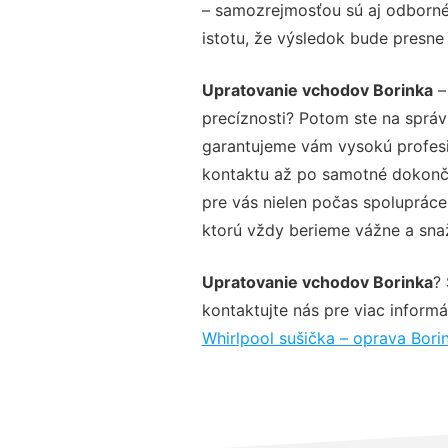
– samozrejmosťou sú aj odborné 
istotu, že výsledok bude presne
Upratovanie vchodov Borinka
–
precíznosti? Potom ste na sprá
garantujeme vám vysokú profesio
kontaktu až po samotné dokonče
pre vás nielen počas spolupráce,
ktorú vždy berieme vážne a snaží
Upratovanie vchodov Borinka
?
kontaktujte nás pre viac informác
Whirlpool sušička – oprava Bori