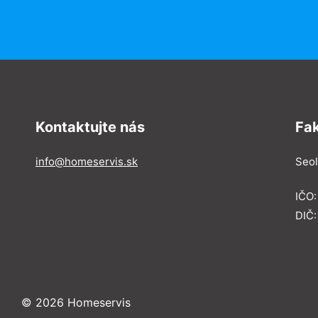
Kontaktujte nás
Fa
info@homeservis.sk
Seol
IČO
DIČ:
© 2026 Homeservis