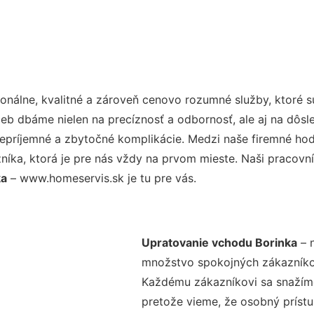
nálne, kvalitné a zároveň cenovo rozumné služby, ktoré 
užieb dbáme nielen na precíznosť a odbornosť, ale aj na dôs
ríjemné a zbytočné komplikácie. Medzi naše firemné hodno
ka, ktorá je pre nás vždy na prvom mieste. Naši pracovníc
ka
– www.homeservis.sk je tu pre vás.
Upratovanie vchodu Borinka
– n
množstvo spokojných zákazníkov 
Každému zákazníkovi sa snažíme
pretože vieme, že osobný príst