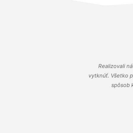
Realizovali n
vytknúť. Všetko 
spôsob k