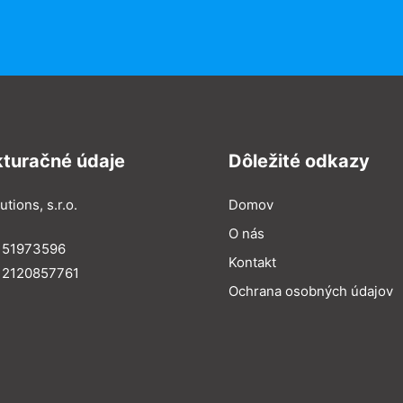
kturačné údaje
Dôležité odkazy
utions, s.r.o.
Domov
O nás
: 51973596
Kontakt
 2120857761
Ochrana osobných údajov