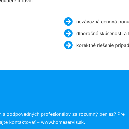
budete ľutovať.
nezáväzná cenová ponu
dlhoročné skúsenosti a
korektné riešenie prípa
h a zodpovedných profesionálov za rozumný peniaz? Pre
ajte kontaktovať – www.homeservis.sk.