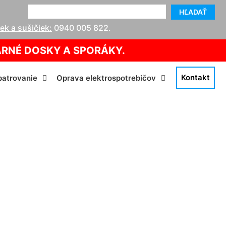
HĽADAŤ
k a sušičiek:
0940 005 822
.
ARNÉ DOSKY A SPORÁKY.
Kontakt
atrovanie
Oprava elektrospotrebičov
v Borinka