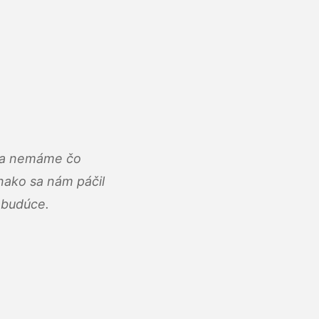
u a nemáme čo
ako sa nám páčil
abudúce.