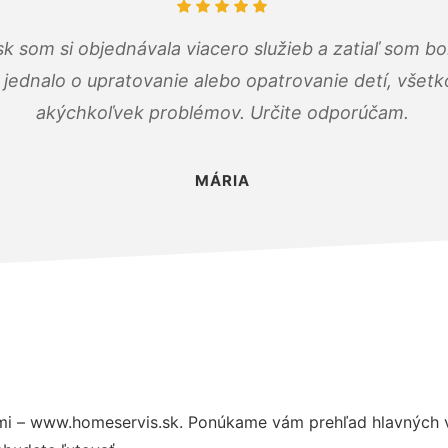
k som si objednávala viacero služieb a zatiaľ som b
a jednalo o upratovanie alebo opatrovanie detí, všet
akýchkoľvek problémov. Určite odporúčam.
MÁRIA
mi – www.homeservis.sk. Ponúkame vám prehľad hlavných v