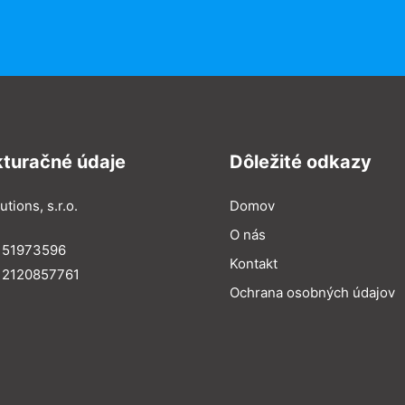
kturačné údaje
Dôležité odkazy
utions, s.r.o.
Domov
O nás
: 51973596
Kontakt
 2120857761
Ochrana osobných údajov