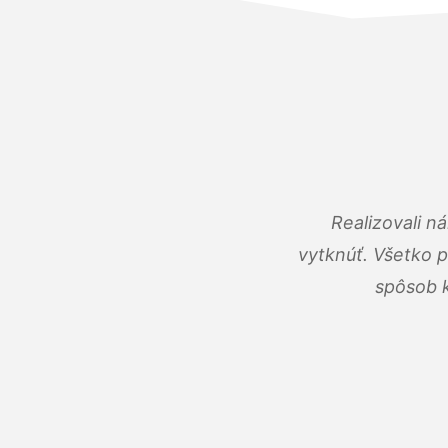
Realizovali n
vytknúť. Všetko 
spôsob k