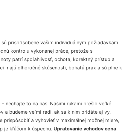
é sú prispôsobené vašim individuálnym požiadavkám.
lednú kontrolu vykonanej práce, pretože si
ty patrí spoľahlivosť, ochota, korektný prístup a
i majú dlhoročné skúsenosti, bohatú prax a sú plne k
y
– nechajte to na nás. Našimi rukami prešlo veľké
a budeme veľmi radi, ak sa k nim pridáte aj vy.
 prispôsobiť a vyhovieť v maximálnej možnej miere,
up je kľúčom k úspechu.
Upratovanie vchodov cena