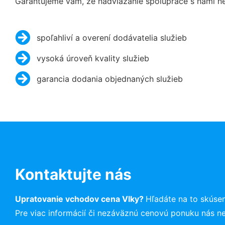
Garantujeme vám, že nadviazanie spolupráce s nami ne
spoľahliví a overení dodávatelia služieb
vysoká úroveň kvality služieb
garancia dodania objednaných služieb
Kontaktujte nás
Upratovanie vchodov cena Vlky?
Hľadáte na to skúse
Pre viac informácií či nezáväznú cenovú ponuku nás n