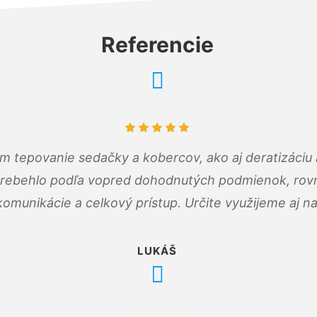
Referencie
ám tepovanie sedačky a kobercov, ako aj deratizáci
prebehlo podľa vopred dohodnutých podmienok, rovn
omunikácie a celkový prístup. Určite využijeme aj n
LUKÁŠ