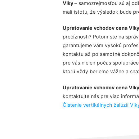
Vlky
– samozrejmosťou sú aj odb
mali istotu, že výsledok bude p
Upratovanie vchodov cena Vlk
precíznosti? Potom ste na sprá
garantujeme vám vysokú profesio
kontaktu až po samotné dokonče
pre vás nielen počas spolupráce,
ktorú vždy berieme vážne a snaží
Upratovanie vchodov cena Vlk
kontaktujte nás pre viac informác
Čistenie vertikálnych žalúzií Vlk