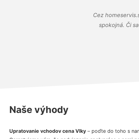
Cez homeservis.s
spokojná. Či s
Naše výhody
Upratovanie vchodov cena Vlky
– poďte do toho s na