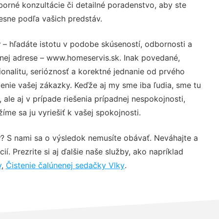
orné konzultácie či detailné poradenstvo, aby ste
resne podľa vašich predstáv.
y
– hľadáte istotu v podobe skúseností, odbornosti a
vnej adrese – www.homeservis.sk. Inak povedané,
nalitu, serióznosť a korektné jednanie od prvého
nie vašej zákazky. Keďže aj my sme iba ľudia, sme tu
 ale aj v prípade riešenia prípadnej nespokojnosti,
me sa ju vyriešiť k vašej spokojnosti.
y
? S nami sa o výsledok nemusíte obávať. Neváhajte a
ií. Prezrite si aj ďalšie naše služby, ako napríklad
y
,
Čistenie čalúnenej sedačky Vlky
.