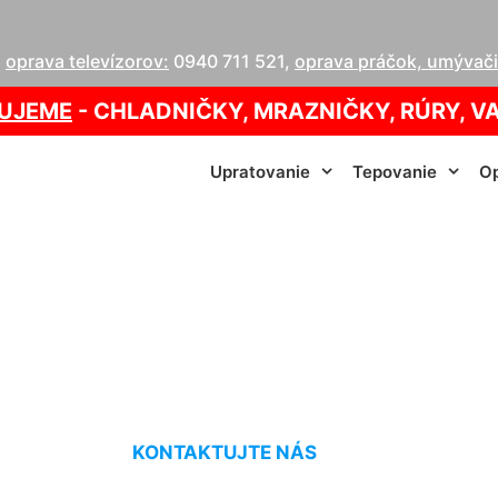
,
oprava televízorov:
0940 711 521
,
oprava práčok, umývačie
UJEME
- CHLADNIČKY, MRAZNIČKY, RÚRY, V
Upratovanie
Tepovanie
Op
vanie vchodov cen
KONTAKTUJTE NÁS