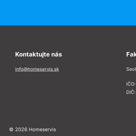
Kontaktujte nás
Fa
info@homeservis.sk
Seol
IČO
DIČ:
© 2026 Homeservis