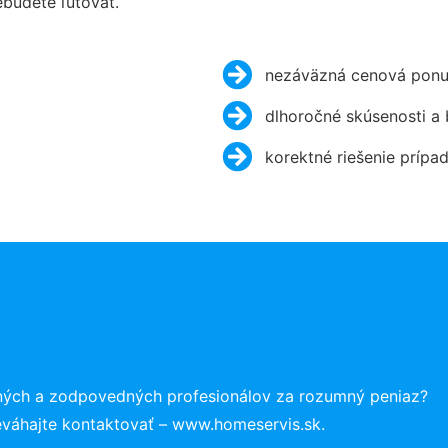
budete ľutovať.
nezáväzná cenová ponu
dlhoročné skúsenosti a
korektné riešenie prípa
ných a zodpovedných profesionálov za rozumný peniaz?
eváhajte kontaktovať – www.homeservis.sk.