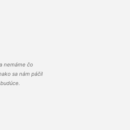
u a nemáme čo
ako sa nám páčil
abudúce.