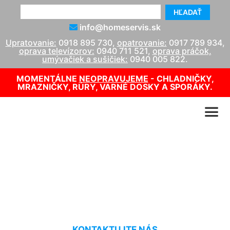
HĽADAŤ
info@homeservis.sk
Upratovanie:
0918 895 730
,
opatrovanie:
0917 789 934
,
oprava televízorov:
0940 711 521
,
oprava práčok,
umývačiek a sušičiek:
0940 005 822
.
MOMENTÁLNE
NEOPRAVUJEME
- CHLADNIČKY,
MRAZNIČKY, RÚRY, VARNÉ DOSKY A SPORÁKY.
Upratovanie bytových
vchodov Dunajská Lužná
KONTAKTUJTE NÁS