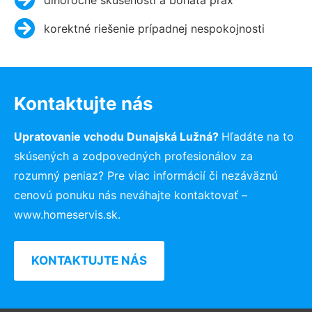
korektné riešenie prípadnej nespokojnosti
Kontaktujte nás
Upratovanie vchodu Dunajská Lužná?
Hľadáte na to
skúsených a zodpovedných profesionálov za
rozumný peniaz? Pre viac informácií či nezáväznú
cenovú ponuku nás neváhajte kontaktovať –
www.homeservis.sk.
KONTAKTUJTE NÁS