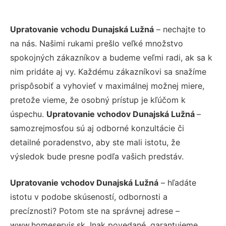
Upratovanie vchodu Dunajská Lužná
– nechajte to
na nás. Našimi rukami prešlo veľké množstvo
spokojných zákazníkov a budeme veľmi radi, ak sa k
nim pridáte aj vy. Každému zákazníkovi sa snažíme
prispôsobiť a vyhovieť v maximálnej možnej miere,
pretože vieme, že osobný prístup je kľúčom k
úspechu.
Upratovanie vchodov Dunajská Lužná
–
samozrejmosťou sú aj odborné konzultácie či
detailné poradenstvo, aby ste mali istotu, že
výsledok bude presne podľa vašich predstáv.
Upratovanie vchodov Dunajská Lužná
– hľadáte
istotu v podobe skúseností, odbornosti a
precíznosti? Potom ste na správnej adrese –
www.homeservis.sk. Inak povedané, garantujeme