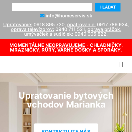
HĽADAŤ
info@homeservis.sk
Upratovanie:
0918 895 730
,
opatrovanie:
0917 789 934
,
oprava televízorov:
0940 711 521
,
oprava práčok,
umývačiek a sušičiek:
0940 005 822
.
MOMENTÁLNE
NEOPRAVUJEME
- CHLADNIČKY,
MRAZNIČKY, RÚRY, VARNÉ DOSKY A SPORÁKY.
Upratovanie bytových
vchodov Marianka
KONTAKTUJTE NÁS