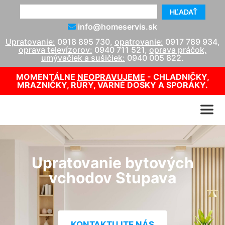
HĽADAŤ
info@homeservis.sk
Upratovanie:
0918 895 730
,
opatrovanie:
0917 789 934
,
oprava televízorov:
0940 711 521
,
oprava práčok,
umývačiek a sušičiek:
0940 005 822
.
MOMENTÁLNE
NEOPRAVUJEME
- CHLADNIČKY,
MRAZNIČKY, RÚRY, VARNÉ DOSKY A SPORÁKY.
Upratovanie bytových
vchodov Stupava
KONTAKTUJTE NÁS