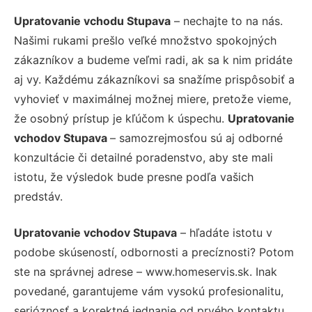
Upratovanie vchodu Stupava
– nechajte to na nás.
Našimi rukami prešlo veľké množstvo spokojných
zákazníkov a budeme veľmi radi, ak sa k nim pridáte
aj vy. Každému zákazníkovi sa snažíme prispôsobiť a
vyhovieť v maximálnej možnej miere, pretože vieme,
že osobný prístup je kľúčom k úspechu.
Upratovanie
vchodov Stupava
– samozrejmosťou sú aj odborné
konzultácie či detailné poradenstvo, aby ste mali
istotu, že výsledok bude presne podľa vašich
predstáv.
Upratovanie vchodov Stupava
– hľadáte istotu v
podobe skúseností, odbornosti a precíznosti? Potom
ste na správnej adrese – www.homeservis.sk. Inak
povedané, garantujeme vám vysokú profesionalitu,
serióznosť a korektné jednanie od prvého kontaktu