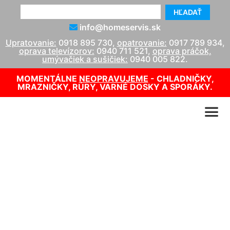
HĽADAŤ
info@homeservis.sk
Upratovanie:
0918 895 730
,
opatrovanie:
0917 789 934
,
oprava televízorov:
0940 711 521
,
oprava práčok,
umývačiek a sušičiek:
0940 005 822
.
MOMENTÁLNE
NEOPRAVUJEME
- CHLADNIČKY,
MRAZNIČKY, RÚRY, VARNÉ DOSKY A SPORÁKY.
Upratovanie bytových
domov
info@homeservis.sk
0918 895 730