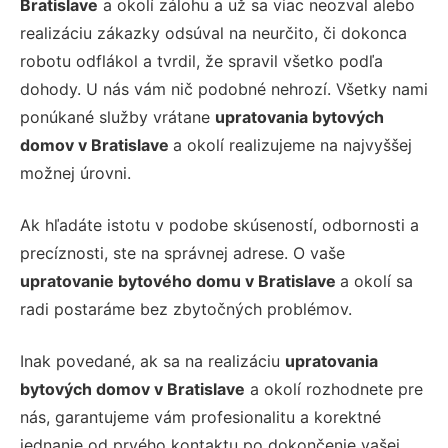
Bratislave
a okolí zálohu a už sa viac neozval alebo
realizáciu zákazky odsúval na neurčito, či dokonca
robotu odflákol a tvrdil, že spravil všetko podľa
dohody. U nás vám nič podobné nehrozí. Všetky nami
ponúkané služby vrátane
upratovania bytových
domov v Bratislave
a okolí realizujeme na najvyššej
možnej úrovni.
Ak hľadáte istotu v podobe skúseností, odbornosti a
precíznosti, ste na správnej adrese. O vaše
upratovanie bytového domu v Bratislave
a okolí sa
radi postaráme bez zbytočných problémov.
Inak povedané, ak sa na realizáciu
upratovania
bytových domov v Bratislave
a okolí rozhodnete pre
nás, garantujeme vám profesionalitu a korektné
jednanie od prvého kontaktu po dokončenie vašej