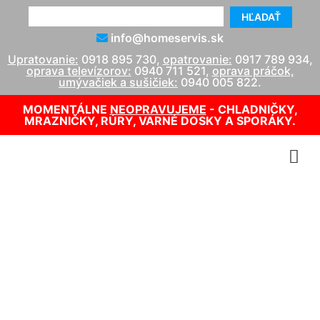
HĽADAŤ
info@homeservis.sk
Upratovanie:
0918 895 730
,
opatrovanie:
0917 789 934
,
oprava televízorov:
0940 711 521
,
oprava práčok,
umývačiek a sušičiek:
0940 005 822
.
MOMENTÁLNE
NEOPRAVUJEME
- CHLADNIČKY,
MRAZNIČKY, RÚRY, VARNÉ DOSKY A SPORÁKY.
Upratovanie Devínska Nová
Ves
info@homeservis.sk
0918 895 730