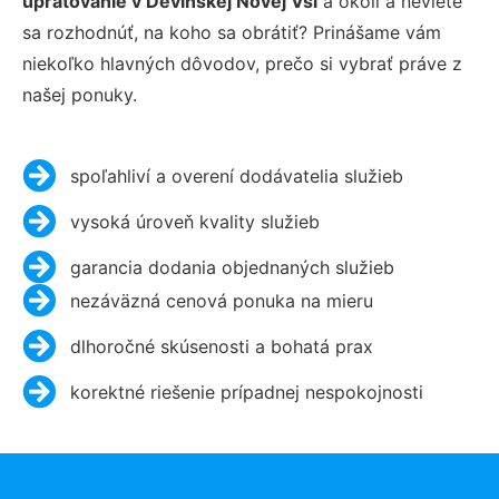
upratovanie v Devínskej Novej Vsi
a okolí a neviete
sa rozhodnúť, na koho sa obrátiť? Prinášame vám
niekoľko hlavných dôvodov, prečo si vybrať práve z
našej ponuky.
spoľahliví a overení dodávatelia služieb
vysoká úroveň kvality služieb
garancia dodania objednaných služieb
nezáväzná cenová ponuka na mieru
dlhoročné skúsenosti a bohatá prax
korektné riešenie prípadnej nespokojnosti