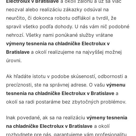
Electrolux v Bratislave
a okolí zálohu a už sa viac
neozval alebo realizáciu zákazky odsúval na
neurčito, či dokonca robotu odflákol a tvrdil, že
spravil všetko podľa dohody. U nás vám nič podobné
nehrozí. Všetky nami ponúkané služby vrátane
výmeny tesnenia na chladničke Electrolux v
Bratislave
a okolí realizujeme na najvyššej možnej
úrovni.
Ak hľadáte istotu v podobe skúseností, odbornosti a
precíznosti, ste na správnej adrese. O vašu
výmenu
tesnenia na chladničke Electrolux v Bratislave
a
okolí sa radi postaráme bez zbytočných problémov.
Inak povedané, ak sa na realizáciu
výmeny tesnenia
na chladničke Electrolux v Bratislave
a okolí
rozhodnete pre nás, garantujeme vám profesionalitu