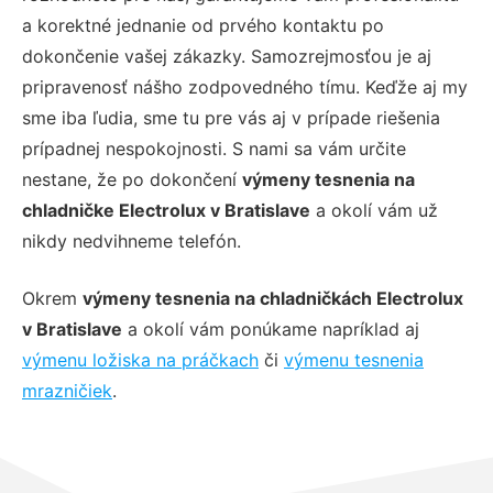
a korektné jednanie od prvého kontaktu po
dokončenie vašej zákazky. Samozrejmosťou je aj
pripravenosť nášho zodpovedného tímu. Keďže aj my
sme iba ľudia, sme tu pre vás aj v prípade riešenia
prípadnej nespokojnosti. S nami sa vám určite
nestane, že po dokončení
výmeny tesnenia na
chladničke Electrolux v Bratislave
a okolí vám už
nikdy nedvihneme telefón.
Okrem
výmeny tesnenia na chladničkách Electrolux
v Bratislave
a okolí vám ponúkame napríklad aj
výmenu ložiska na práčkach
či
výmenu tesnenia
mrazničiek
.