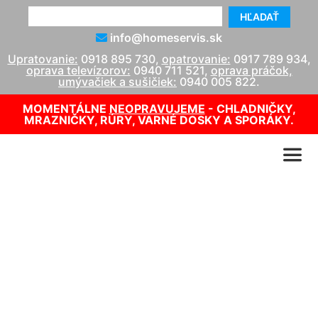
HĽADAŤ
info@homeservis.sk
Upratovanie:
0918 895 730
,
opatrovanie:
0917 789 934
,
oprava televízorov:
0940 711 521
,
oprava práčok,
umývačiek a sušičiek:
0940 005 822
.
MOMENTÁLNE
NEOPRAVUJEME
- CHLADNIČKY,
MRAZNIČKY, RÚRY, VARNÉ DOSKY A SPORÁKY.
Výmena tesnenia na
chladničke Electrolux
info@homeservis.sk