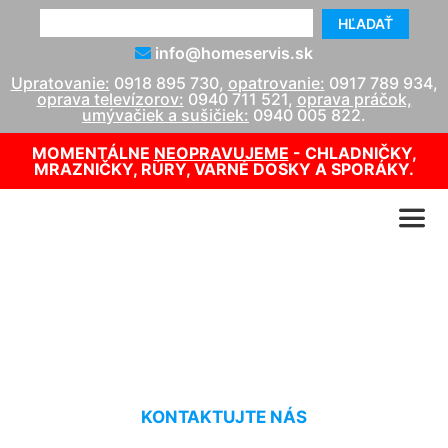
HĽADAŤ
info@homeservis.sk
Upratovanie:
0918 895 730
,
opatrovanie:
0917 789 934
,
oprava televízorov:
0940 711 521
,
oprava práčok,
umývačiek a sušičiek:
0940 005 822
.
MOMENTÁLNE
NEOPRAVUJEME
- CHLADNIČKY,
MRAZNIČKY, RÚRY, VARNÉ DOSKY A SPORÁKY.
Čistenie koberca Šamorín
KONTAKTUJTE NÁS