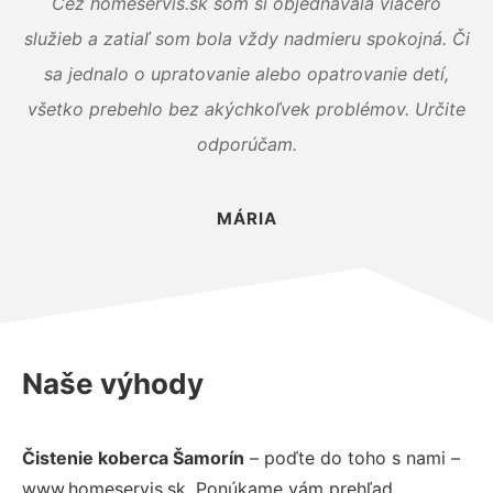
Cez homeservis.sk som si objednávala viacero
služieb a zatiaľ som bola vždy nadmieru spokojná. Či
sa jednalo o upratovanie alebo opatrovanie detí,
všetko prebehlo bez akýchkoľvek problémov. Určite
odporúčam.
MÁRIA
Naše výhody
Čistenie koberca Šamorín
– poďte do toho s nami –
www.homeservis.sk. Ponúkame vám prehľad