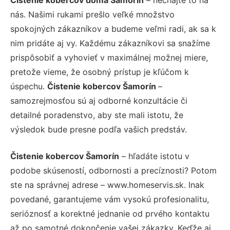
nás. Našimi rukami prešlo veľké množstvo
spokojných zákazníkov a budeme veľmi radi, ak sa k
nim pridáte aj vy. Každému zákazníkovi sa snažíme
prispôsobiť a vyhovieť v maximálnej možnej miere,
pretože vieme, že osobný prístup je kľúčom k
úspechu.
Čistenie kobercov Šamorín
–
samozrejmosťou sú aj odborné konzultácie či
detailné poradenstvo, aby ste mali istotu, že
výsledok bude presne podľa vašich predstáv.
Čistenie kobercov Šamorín
– hľadáte istotu v
podobe skúseností, odbornosti a precíznosti? Potom
ste na správnej adrese – www.homeservis.sk. Inak
povedané, garantujeme vám vysokú profesionalitu,
serióznosť a korektné jednanie od prvého kontaktu
až po samotné dokončenie vašej zákazky. Keďže aj