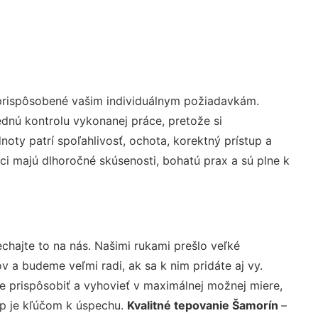
 prispôsobené vašim individuálnym požiadavkám.
lednú kontrolu vykonanej práce, pretože si
ty patrí spoľahlivosť, ochota, korektný prístup a
i majú dlhoročné skúsenosti, bohatú prax a sú plne k
chajte to na nás. Našimi rukami prešlo veľké
a budeme veľmi radi, ak sa k nim pridáte aj vy.
 prispôsobiť a vyhovieť v maximálnej možnej miere,
up je kľúčom k úspechu.
Kvalitné tepovanie Šamorín
–