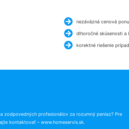
nezáväzná cenová ponu
dlhoročné skúsenosti a
korektné riešenie prípa
 a zodpovedných profesionálov za rozumný peniaz? Pre
ajte kontaktovať – www.homeservis.sk.