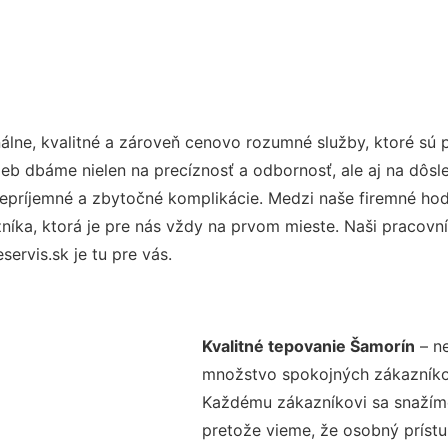
lne, kvalitné a zároveň cenovo rozumné služby, ktoré sú
užieb dbáme nielen na precíznosť a odbornosť, ale aj na dôs
ríjemné a zbytočné komplikácie. Medzi naše firemné hodno
ka, ktorá je pre nás vždy na prvom mieste. Naši pracovníc
rvis.sk je tu pre vás.
Kvalitné tepovanie Šamorín
– ne
množstvo spokojných zákazníkov 
Každému zákazníkovi sa snažíme
pretože vieme, že osobný príst