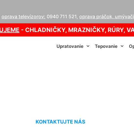
,
oprava televízorov:
0940 711 521
,
oprava práčok, umývačie
UJEME
- CHLADNIČKY, MRAZNIČKY, RÚRY, V
Upratovanie
Tepovanie
Op
ovanie doma Šamo
KONTAKTUJTE NÁS