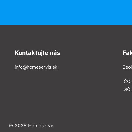
Kontaktujte nás
Fa
info@homeservis.sk
Seol
IČO
DIČ:
© 2026 Homeservis