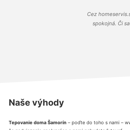
Cez homeservis.s
spokojná. Či s
Naše výhody
Tepovanie doma Šamorín
– poďte do toho s nami – w