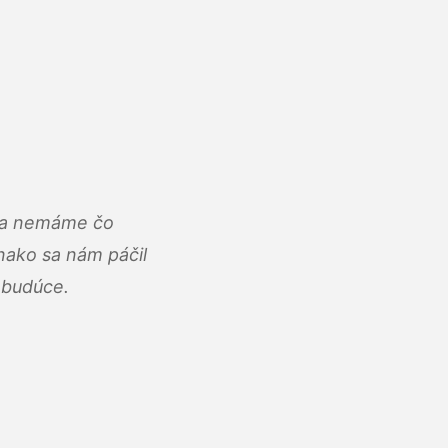
u a nemáme čo
ako sa nám páčil
abudúce.