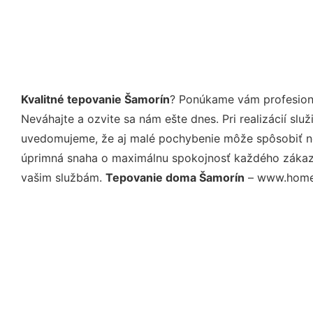
Kvalitné tepovanie Šamorín
? Ponúkame vám profesioná
Neváhajte a ozvite sa nám ešte dnes. Pri realizácií sl
uvedomujeme, že aj malé pochybenie môže spôsobiť nep
úprimná snaha o maximálnu spokojnosť každého zákazní
vašim službám.
Tepovanie doma Šamorín
– www.homese