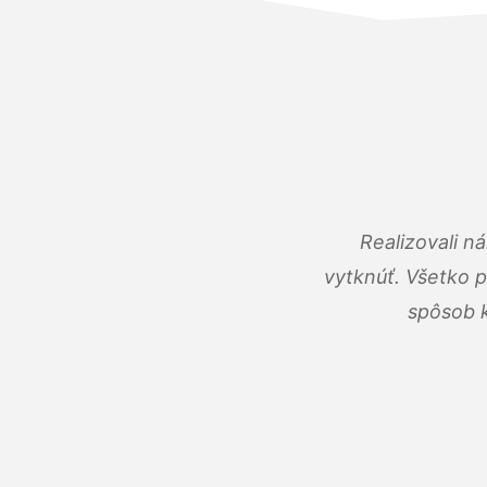
Realizovali n
vytknúť. Všetko 
spôsob k