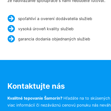
že nadviazanie spolupráce s nami nebudete ľutovať.
spoľahliví a overení dodávatelia služieb
vysoká úroveň kvality služieb
garancia dodania objednaných služieb
Kontaktujte nás
Kvalitné tepovanie Šamorín?
Hľadáte na to skúsených
viac informácií či nezáväznú cenovú ponuku nás neváh