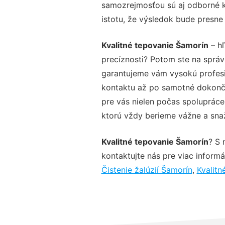
samozrejmosťou sú aj odborné ko
istotu, že výsledok bude presne
Kvalitné tepovanie Šamorín
– hľ
precíznosti? Potom ste na sprá
garantujeme vám vysokú profesio
kontaktu až po samotné dokonče
pre vás nielen počas spolupráce,
ktorú vždy berieme vážne a snaží
Kvalitné tepovanie Šamorín
? S 
kontaktujte nás pre viac informác
Čistenie žalúzií Šamorín
,
Kvalitn