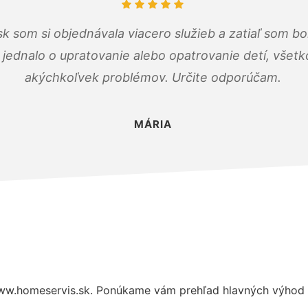
k som si objednávala viacero služieb a zatiaľ som b
a jednalo o upratovanie alebo opatrovanie detí, všet
akýchkoľvek problémov. Určite odporúčam.
MÁRIA
ww.homeservis.sk. Ponúkame vám prehľad hlavných výhod a