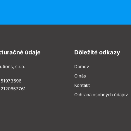
kturačné údaje
Dôležité odkazy
utions, s.r.o.
Domov
O nás
: 51973596
Kontakt
 2120857761
Ochrana osobných údajov