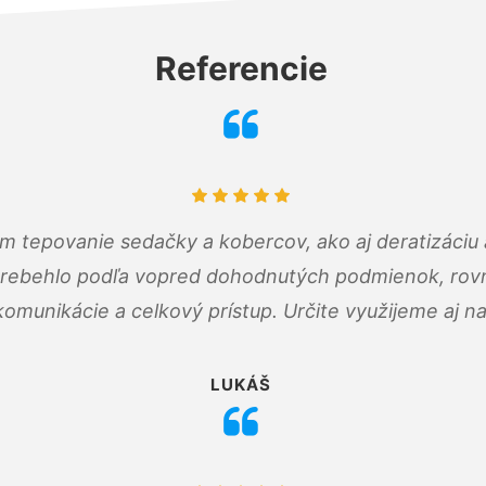
Referencie
ám tepovanie sedačky a kobercov, ako aj deratizáci
prebehlo podľa vopred dohodnutých podmienok, rovn
omunikácie a celkový prístup. Určite využijeme aj n
LUKÁŠ