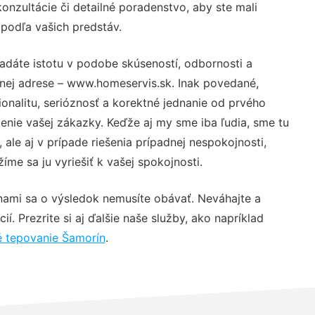
nzultácie či detailné poradenstvo, aby ste mali
 podľa vašich predstáv.
adáte istotu v podobe skúseností, odbornosti a
vnej adrese – www.homeservis.sk. Inak povedané,
nalitu, serióznosť a korektné jednanie od prvého
nie vašej zákazky. Keďže aj my sme iba ľudia, sme tu
 ale aj v prípade riešenia prípadnej nespokojnosti,
me sa ju vyriešiť k vašej spokojnosti.
nami sa o výsledok nemusíte obávať. Neváhajte a
ií. Prezrite si aj ďalšie naše služby, ako napríklad
é tepovanie Šamorín
.