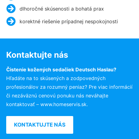
dlhoročné skúsenosti a bohatá prax
korektné riešenie prípadnej nespokojnosti
Kontaktujte nás
Čistenie kožených sedačiek Deutsch Haslau?
Hľadáte na to skúsených a zodpovedných
profesionálov za rozumný peniaz? Pre viac informácií
či nezáväznú cenovú ponuku nás neváhajte
kontaktovať – www.homeservis.sk.
KONTAKTUJTE NÁS