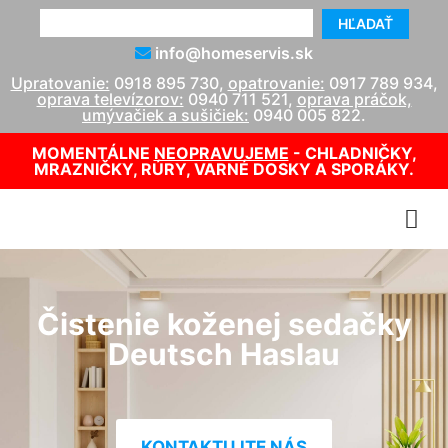
HĽADAŤ
info@homeservis.sk
Upratovanie:
0918 895 730
,
opatrovanie:
0917 789 934
,
oprava televízorov:
0940 711 521
,
oprava práčok,
umývačiek a sušičiek:
0940 005 822
.
MOMENTÁLNE
NEOPRAVUJEME
- CHLADNIČKY,
MRAZNIČKY, RÚRY, VARNÉ DOSKY A SPORÁKY.
Čistenie koženej sedačky
Deutsch Haslau
KONTAKTUJTE NÁS