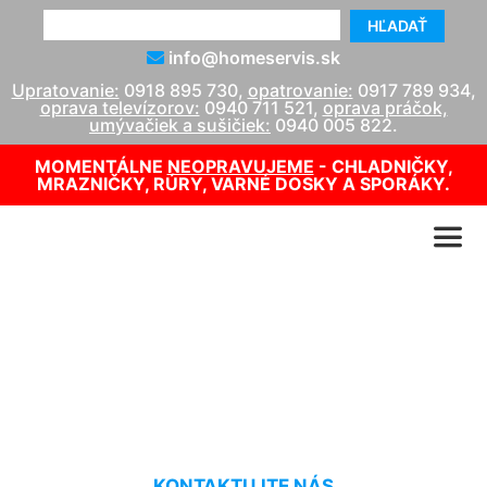
HĽADAŤ
info@homeservis.sk
Upratovanie:
0918 895 730
,
opatrovanie:
0917 789 934
,
oprava televízorov:
0940 711 521
,
oprava práčok,
umývačiek a sušičiek:
0940 005 822
.
MOMENTÁLNE
NEOPRAVUJEME
- CHLADNIČKY,
MRAZNIČKY, RÚRY, VARNÉ DOSKY A SPORÁKY.
Gorenje rúra - oprava
Deutsch Haslau
KONTAKTUJTE NÁS