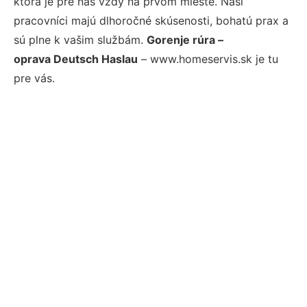
ktorá je pre nás vždy na prvom mieste. Naši
pracovníci majú dlhoročné skúsenosti, bohatú prax a
sú plne k vašim službám.
Gorenje rúra –
oprava Deutsch Haslau
– www.homeservis.sk je tu
pre vás.