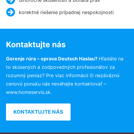
korektné riešenie prípadnej nespokojnosti
Kontaktujte nás
Gorenje rúra – oprava Deutsch Haslau?
Hľadáte na
to skúsených a zodpovedných profesionálov za
rozumný peniaz? Pre viac informácií či nezáväznú
cenovú ponuku nás neváhajte kontaktovať –
www.homeservis.sk.
KONTAKTUJTE NÁS