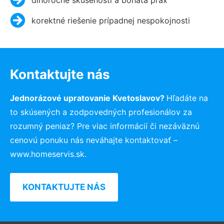
korektné riešenie prípadnej nespokojnosti
Kontaktujte nás
Jednorázové upratovanie Kvetoslavov?
Hľadáte na
to skúsených a zodpovedných profesionálov za
rozumný peniaz? Pre viac informácií či nezáväznú
cenovú ponuku nás neváhajte kontaktovať –
www.homeservis.sk.
KONTAKTUJTE NÁS