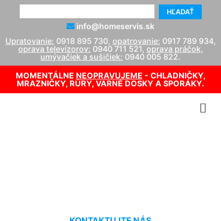
HĽADAŤ
info@homeservis.sk
Upratovanie:
0918 895 730
,
opatrovanie:
0917 789 934
,
oprava televízorov:
0940 711 521
,
oprava práčok,
umývačiek a sušičiek:
0940 005 822
.
MOMENTÁLNE
NEOPRAVUJEME
- CHLADNIČKY,
MRAZNIČKY, RÚRY, VARNÉ DOSKY A SPORÁKY.
Jednorázové upratovanie
Kvetoslavov
KONTAKTUJTE NÁS