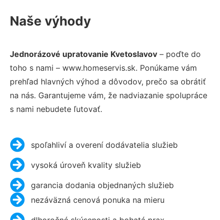
Naše výhody
Jednorázové upratovanie Kvetoslavov
– poďte do
toho s nami – www.homeservis.sk. Ponúkame vám
prehľad hlavných výhod a dôvodov, prečo sa obrátiť
na nás. Garantujeme vám, že nadviazanie spolupráce
s nami nebudete ľutovať.
spoľahliví a overení dodávatelia služieb
vysoká úroveň kvality služieb
garancia dodania objednaných služieb
nezáväzná cenová ponuka na mieru
dlhoročné skúsenosti a bohatá prax