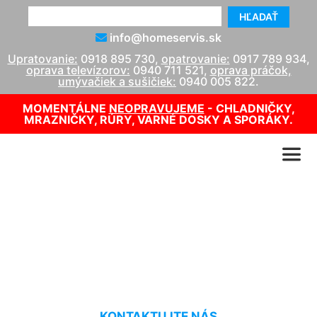
HĽADAŤ
info@homeservis.sk
Upratovanie:
0918 895 730
,
opatrovanie:
0917 789 934
,
oprava televízorov:
0940 711 521
,
oprava práčok,
umývačiek a sušičiek:
0940 005 822
.
MOMENTÁLNE
NEOPRAVUJEME
- CHLADNIČKY,
MRAZNIČKY, RÚRY, VARNÉ DOSKY A SPORÁKY.
Upratovanie domu cena
Kvetoslavov
KONTAKTUJTE NÁS