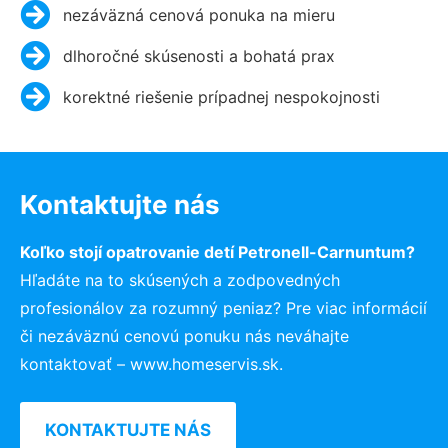
nezáväzná cenová ponuka na mieru
dlhoročné skúsenosti a bohatá prax
korektné riešenie prípadnej nespokojnosti
Kontaktujte nás
Koľko stojí opatrovanie detí Petronell-Carnuntum?
Hľadáte na to skúsených a zodpovedných
profesionálov za rozumný peniaz? Pre viac informácií
či nezáväznú cenovú ponuku nás neváhajte
kontaktovať – www.homeservis.sk.
KONTAKTUJTE NÁS