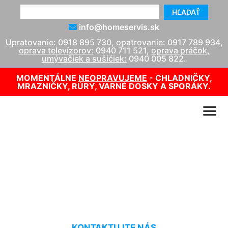
HĽADAŤ
info@homeservis.sk
Upratovanie:
0918 895 730
,
opatrovanie:
0917 789 934
,
oprava televízorov:
0940 711 521
,
oprava práčok,
umývačiek a sušičiek:
0940 005 822
.
MOMENTÁLNE
NEOPRAVUJEME
- CHLADNIČKY,
MRAZNIČKY, RÚRY, VARNÉ DOSKY A SPORÁKY.
Cenník opatrovania detí
Petronell-Carnuntum
KONTAKTUJTE NÁS