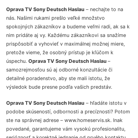
Oprava TV Sony Deutsch Haslau
– nechajte to na
nás. Našimi rukami prešlo veľké množstvo
spokojných zákazníkov a budeme veľmi radi, ak sa k
nim pridáte aj vy. Každému zákazníkovi sa snažíme
prispôsobiť a vyhovieť v maximálnej možnej miere,
pretože vieme, že osobný prístup je kľúčom k
úspechu.
Oprava TV Sony Deutsch Haslau
–
samozrejmosťou sú aj odborné konzultácie či
detailné poradenstvo, aby ste mali istotu, že
výsledok bude presne podľa vašich predstáv.
Oprava TV Sony Deutsch Haslau
– hľadáte istotu v
podobe skúseností, odbornosti a precíznosti? Potom
ste na správnej adrese – www.homeservis.sk. Inak
povedané, garantujeme vám vysokú profesionalitu,
serióznosť a korektné jednanie od prvého kontaktu