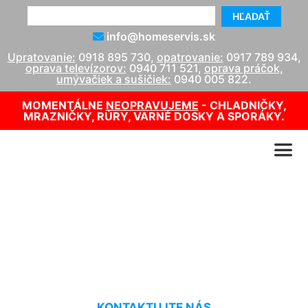
HĽADAŤ
info@homeservis.sk
Upratovanie:
0918 895 730
,
opatrovanie:
0917 789 934
,
oprava televízorov:
0940 711 521
,
oprava práčok,
umývačiek a sušičiek:
0940 005 822
.
MOMENTÁLNE
NEOPRAVUJEME
- CHLADNIČKY,
MRAZNIČKY, RÚRY, VARNÉ DOSKY A SPORÁKY.
Oprava TV Sony Deutsch
Haslau
KONTAKTUJTE NÁS