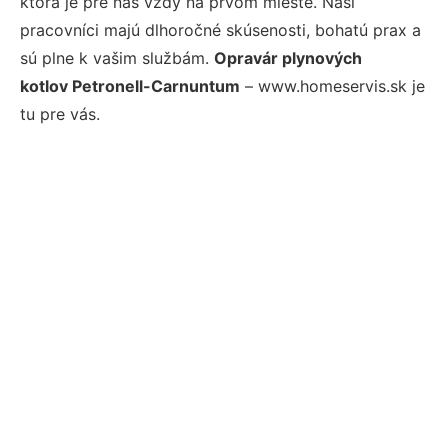
ktorá je pre nás vždy na prvom mieste. Naši
pracovníci majú dlhoročné skúsenosti, bohatú prax a
sú plne k vašim službám.
Opravár plynových
kotlov Petronell-Carnuntum
– www.homeservis.sk je
tu pre vás.