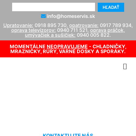
HĽADAŤ
info@homeservis.sk
Upratovanie:
0918 895 730
,
opatrovanie:
0917 789 934
,
oprava televízorov:
0940 711 521
,
oprava práčok,
umývačiek a sušičiek:
0940 005 822
.
MOMENTÁLNE
NEOPRAVUJEME
- CHLADNIČKY,
MRAZNIČKY, RÚRY, VARNÉ DOSKY A SPORÁKY.
Opravár plynových kotlov
Petronell-Carnuntum
KONTAKTUJTE NÁS