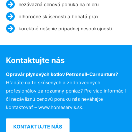
nezáväzná cenová ponuka na mieru
dlhoročné skúsenosti a bohatá prax
korektné riešenie prípadnej nespokojnosti
Kontaktujte nás
Opravár plynových kotlov Petronell-Carnuntum?
Hľadáte na to skúsených a zodpovedných
profesionálov za rozumný peniaz? Pre viac informácií
či nezáväznú cenovú ponuku nás neváhajte
kontaktovať – www.homeservis.sk.
KONTAKTUJTE NÁS