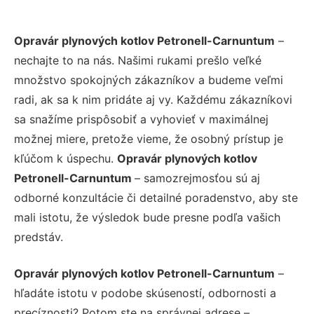
Opravár plynových kotlov Petronell-Carnuntum
–
nechajte to na nás. Našimi rukami prešlo veľké
množstvo spokojných zákazníkov a budeme veľmi
radi, ak sa k nim pridáte aj vy. Každému zákazníkovi
sa snažíme prispôsobiť a vyhovieť v maximálnej
možnej miere, pretože vieme, že osobný prístup je
kľúčom k úspechu.
Opravár plynových kotlov
Petronell-Carnuntum
– samozrejmosťou sú aj
odborné konzultácie či detailné poradenstvo, aby ste
mali istotu, že výsledok bude presne podľa vašich
predstáv.
Opravár plynových kotlov Petronell-Carnuntum
–
hľadáte istotu v podobe skúseností, odbornosti a
precíznosti? Potom ste na správnej adrese –