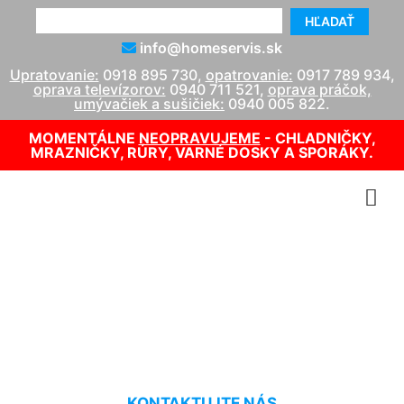
HĽADAŤ
info@homeservis.sk
Upratovanie:
0918 895 730
,
opatrovanie:
0917 789 934
,
oprava televízorov:
0940 711 521
,
oprava práčok,
umývačiek a sušičiek:
0940 005 822
.
MOMENTÁLNE
NEOPRAVUJEME
- CHLADNIČKY,
MRAZNIČKY, RÚRY, VARNÉ DOSKY A SPORÁKY.
Servis elektroniky Schloss
Petronell
KONTAKTUJTE NÁS