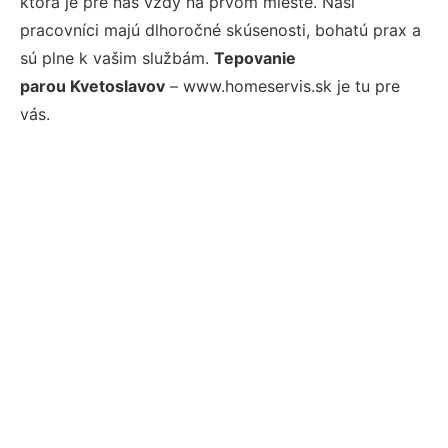
ktorá je pre nás vždy na prvom mieste. Naši
pracovníci majú dlhoročné skúsenosti, bohatú prax a
sú plne k vašim službám.
Tepovanie
parou Kvetoslavov
– www.homeservis.sk je tu pre
vás.