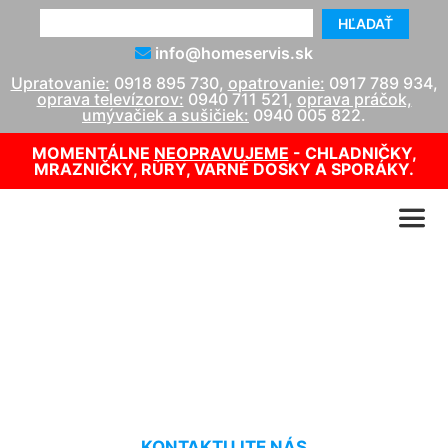
HĽADAŤ
info@homeservis.sk
Upratovanie:
0918 895 730
,
opatrovanie:
0917 789 934
,
oprava televízorov:
0940 711 521
,
oprava práčok,
umývačiek a sušičiek:
0940 005 822
.
MOMENTÁLNE
NEOPRAVUJEME
- CHLADNIČKY,
MRAZNIČKY, RÚRY, VARNÉ DOSKY A SPORÁKY.
Tepovanie parou
Kvetoslavov
KONTAKTUJTE NÁS