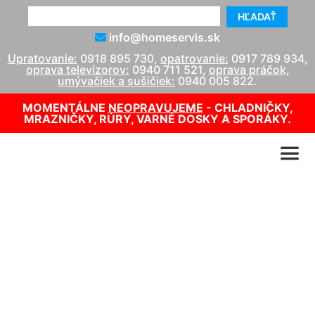
HĽADAŤ
info@homeservis.sk
Upratovanie:
0918 895 730
,
opatrovanie:
0917 789 934
,
oprava televízorov:
0940 711 521
,
oprava práčok,
umývačiek a sušičiek:
0940 005 822
.
MOMENTÁLNE
NEOPRAVUJEME
- CHLADNIČKY,
MRAZNIČKY, RÚRY, VARNÉ DOSKY A SPORÁKY.
Upratovanie bytových
domov cenník Petronell-
Carnuntum