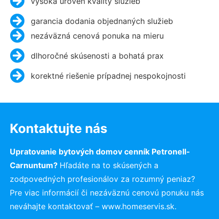
vysoká úroveň kvality služieb
garancia dodania objednaných služieb
nezáväzná cenová ponuka na mieru
dlhoročné skúsenosti a bohatá prax
korektné riešenie prípadnej nespokojnosti
Kontaktujte nás
Upratovanie bytových domov cenník Petronell-
Carnuntum?
Hľadáte na to skúsených a
zodpovedných profesionálov za rozumný peniaz?
Pre viac informácií či nezáväznú cenovú ponuku nás
neváhajte kontaktovať – www.homeservis.sk.